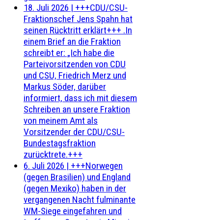
18. Juli 2026
|
+++CDU/CSU-
Fraktionschef Jens Spahn hat
seinen Rücktritt erklärt+++ .In
einem Brief an die Fraktion
schreibt er: „Ich habe die
Parteivorsitzenden von CDU
und CSU, Friedrich Merz und
Markus Söder, darüber
informiert, dass ich mit diesem
Schreiben an unsere Fraktion
von meinem Amt als
Vorsitzender der CDU/CSU-
Bundestagsfraktion
zurücktrete.+++
6. Juli 2026
|
+++Norwegen
(gegen Brasilien) und England
(gegen Mexiko) haben in der
vergangenen Nacht fulminante
WM-Siege eingefahren und