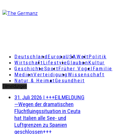
Deutschland
Europa
USA
Welt
Politik
Wirtschaft
Lifestyle
Glauben
Kultur
Geschichte
Sport
Früher Vogel
Familie
Medien
Verteidigung
Wissenschaft
Natur & Heimat
Gesundheit
Eilmeldungen
31. Juli 2026
|
+++EILMELDUNG
—Wegen der dramatischen
Flüchtluingssituation in Ceuta
hat Italien alle See- und
Luftgrenzen zu Spanien
geschlossen+++