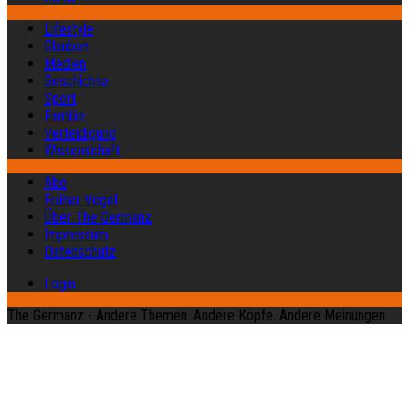
Lifestyle
Glauben
Medien
Geschichte
Sport
Familie
Verteidigung
Wissenschaft
Abo
Früher Vogel
Über The Germanz
Impressum
Datenschutz
Login
The Germanz - Andere Themen. Andere Köpfe. Andere Meinungen.