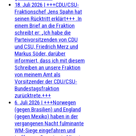
18. Juli 2026
|
+++CDU/CSU-
Fraktionschef Jens Spahn hat
seinen Rücktritt erklärt+++ .In
einem Brief an die Fraktion
schreibt er: „Ich habe die
Parteivorsitzenden von CDU
und CSU, Friedrich Merz und
Markus Söder, darüber
informiert, dass ich mit diesem
Schreiben an unsere Fraktion
von meinem Amt als
Vorsitzender der CDU/CSU-
Bundestagsfraktion
zurücktrete.+++
6. Juli 2026
|
+++Norwegen
(gegen Brasilien) und England
(gegen Mexiko) haben in der
vergangenen Nacht fulminante
WM-Siege eingefahren und