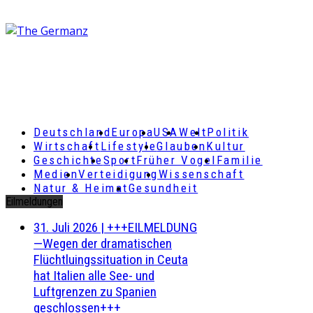
Deutschland
Europa
USA
Welt
Politik
Wirtschaft
Lifestyle
Glauben
Kultur
Geschichte
Sport
Früher Vogel
Familie
Medien
Verteidigung
Wissenschaft
Natur & Heimat
Gesundheit
Eilmeldungen
31. Juli 2026
|
+++EILMELDUNG
—Wegen der dramatischen
Flüchtluingssituation in Ceuta
hat Italien alle See- und
Luftgrenzen zu Spanien
geschlossen+++