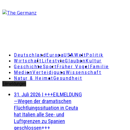
Deutschland
Europa
USA
Welt
Politik
Wirtschaft
Lifestyle
Glauben
Kultur
Geschichte
Sport
Früher Vogel
Familie
Medien
Verteidigung
Wissenschaft
Natur & Heimat
Gesundheit
Eilmeldungen
31. Juli 2026
|
+++EILMELDUNG
—Wegen der dramatischen
Flüchtluingssituation in Ceuta
hat Italien alle See- und
Luftgrenzen zu Spanien
geschlossen+++