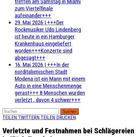
treffen am Samstag in Miami
zum Viertelfinale
aufeinander+++
29. Mai 2026
|
+++Der
Rockmusiker Udo Lindenberg
ist heute in ein Hamburger
Krankenhaus eingeliefert
worden+++Konzerte sind
abgesagt+++
16. Mai 2026
|
+++In der
norditalienischen Stadt
Modena ist ein Mann mit einem
Auto in eine Menschenmenge
gerast+++ 8 Menschen wurden
verletzt , davon 4 schwer+++
Suchen
nach:
TEILEN
TWITTERN
TEILEN
DRUCKEN
Verletzte und Festnahmen bei Schlägereien