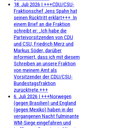
18. Juli 2026
|
+++CDU/CSU-
Fraktionschef Jens Spahn hat
seinen Rücktritt erklärt+++ .In
einem Brief an die Fraktion
schreibt er: „Ich habe die
Parteivorsitzenden von CDU
und CSU, Friedrich Merz und
Markus Söder, darüber
informiert, dass ich mit diesem
Schreiben an unsere Fraktion
von meinem Amt als
Vorsitzender der CDU/CSU-
Bundestagsfraktion
zurücktrete.+++
6. Juli 2026
|
+++Norwegen
(gegen Brasilien) und England
(gegen Mexiko) haben in der
vergangenen Nacht fulminante
WM-Siege eingefahren und