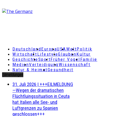
Deutschland
Europa
USA
Welt
Politik
Wirtschaft
Lifestyle
Glauben
Kultur
Geschichte
Sport
Früher Vogel
Familie
Medien
Verteidigung
Wissenschaft
Natur & Heimat
Gesundheit
Eilmeldungen
31. Juli 2026
|
+++EILMELDUNG
—Wegen der dramatischen
Flüchtluingssituation in Ceuta
hat Italien alle See- und
Luftgrenzen zu Spanien
geschlossen+++