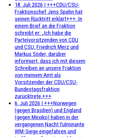
18. Juli 2026
|
+++CDU/CSU-
Fraktionschef Jens Spahn hat
seinen Rücktritt erklärt+++ .In
einem Brief an die Fraktion
schreibt er: „Ich habe die
Parteivorsitzenden von CDU
und CSU, Friedrich Merz und
Markus Söder, darüber
informiert, dass ich mit diesem
Schreiben an unsere Fraktion
von meinem Amt als
Vorsitzender der CDU/CSU-
Bundestagsfraktion
zurücktrete.+++
6. Juli 2026
|
+++Norwegen
(gegen Brasilien) und England
(gegen Mexiko) haben in der
vergangenen Nacht fulminante
WM-Siege eingefahren und