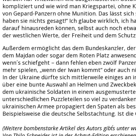
kompliziert und wie wird man Kriegspartei, ohne K
von Gepard-Panzern ohne Munition. Das lässt sich
haben sie nichts gesagt!“ Ich glaube wirklich, ich
darauf hinausreden können, selbst auch noch etwas
der westlichen Werte, der Freiheit und dem Schut
Außerdem ermöglicht das dem Bundeskanzler, der 
dem Majdan oder sogar dem Roten Platz anwesend 
wenn´s schiefgeht – dann fehlen eben zwölf Panze
mehr spielen, „wenn der Iwan kommt“ oder auch ni
In der Ukraine dürfte sich mittlerweile einiges a
über eine bunte Auswahl an Helmen und Zweckbeklei
dem ukrainische Soldaten in einem ausgemusterten,
unterschiedlichen Puzzleteilen so viel zu verdank
ukrainischen Armee propagiert den Spaten als beste
Beispielsweise die deutsche Selbstachtung. Ist die
(Weitere bombenstarke Artikel des Autors gibt´s unter w
Von Thilo Schneider ist in der Achgut-Edition erschienen