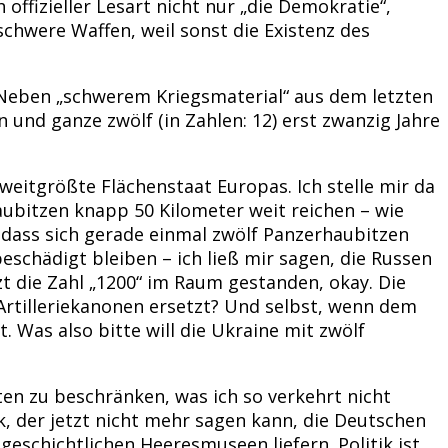
offizieller Lesart nicht nur „die Demokratie“,
hwere Waffen, weil sonst die Existenz des
 Neben „schwerem Kriegsmaterial“ aus dem letzten
und ganze zwölf (in Zahlen: 12) erst zwanzig Jahre
weitgrößte Flächenstaat Europas. Ich stelle mir da
ubitzen knapp 50 Kilometer weit reichen – wie
t, dass sich gerade einmal zwölf Panzerhaubitzen
eschädigt bleiben – ich ließ mir sagen, die Russen
t die Zahl „1200“ im Raum gestanden, okay. Die
Artilleriekanonen ersetzt? Und selbst, wenn dem
 Was also bitte will die Ukraine mit zwölf
ten zu beschränken, was ich so verkehrt nicht
, der jetzt nicht mehr sagen kann, die Deutschen
chichtlichen Heeresmuseen liefern. Politik ist