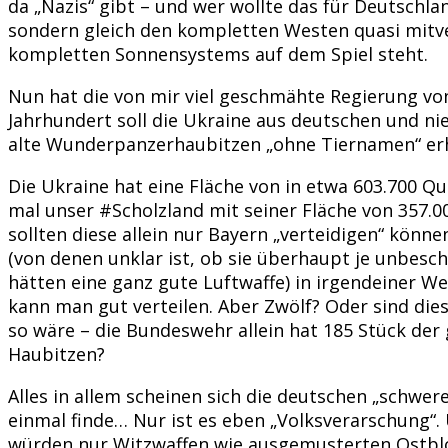
da „Nazis“ gibt – und wer wollte das für Deutschlan
sondern gleich den kompletten Westen quasi mitve
kompletten Sonnensystems auf dem Spiel steht.
Nun hat die von mir viel geschmähte Regierung v
Jahrhundert soll die Ukraine aus deutschen und ni
alte Wunderpanzerhaubitzen „ohne Tiernamen“ erh
Die Ukraine hat eine Fläche von in etwa 603.700 Qu
mal unser #Scholzland mit seiner Fläche von 357.
sollten diese allein nur Bayern „verteidigen“ könne
(von denen unklar ist, ob sie überhaupt je unbesch
hätten eine ganz gute Luftwaffe) in irgendeiner W
kann man gut verteilen. Aber Zwölf? Oder sind die
so wäre – die Bundeswehr allein hat 185 Stück der 
Haubitzen?
Alles in allem scheinen sich die deutschen „schwer
einmal finde… Nur ist es eben „Volksverarschung“.
würden nur Witzwaffen wie ausgemusterten Ostbloc