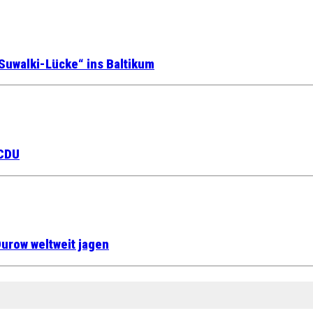
Suwalki-Lücke“ ins Baltikum
 CDU
urow weltweit jagen