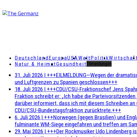
Deutschland
Europa
USA
Welt
Politik
Wirtschaf
Natur & Heimat
Gesundheit
Eilmeldungen
31. Juli 2026
|
+++EILMELDUNG—Wegen der dramatischen 
und Luftgrenzen zu Spanien geschlossen+++
18. Juli 2026
|
+++CDU/CSU-Fraktionschef Jens Spahn ha
Fraktion schreibt er: „Ich habe die Parteivorsitzend
darüber informiert, dass ich mit diesem Schreiben an
CDU/CSU-Bundestagsfraktion zurücktrete.+++
6. Juli 2026
|
+++Norwegen (gegen Brasilien) und Engl
fulminante WM-Siege eingefahren und treffen am Sam
29. Mai 2026
|
+++Der Rockmusiker Udo Lindenberg ist