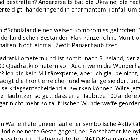
d bestreiten? Andererseits bat die Ukraine, die nach 
rteidigt, händeringend in charmantem Tonfall um sc
on #Scholzland einen weisen Kompromiss getroffen:
ederländischen Beständen Flak-Panzer ohne Munition 
alten. Noch einmal: Zwölf Panzerhaubitzen.
adratkilometern und ist somit, nach Russland, der z
000 Quadratkilometern vor. Auch, wenn die Wunderha
n? Ich bin kein Militärexperte, aber ich glaube nich
ädigt die Front erreichen und wie lange sie dort unb
eise kriegsentscheidend auswirken können. Wäre jetz
se Haubitzen so gut, dass eine Haubitze 100 andere 
gar nicht mehr so taufrischen Wunderwaffe geordert.
en Waffenlieferungen“ auf eher symbolische Aktivitä
 Und eine nette Geste gegenüber Botschafter Melnyk
kschrott und abgehalfterten NATO-Kram aus den ges