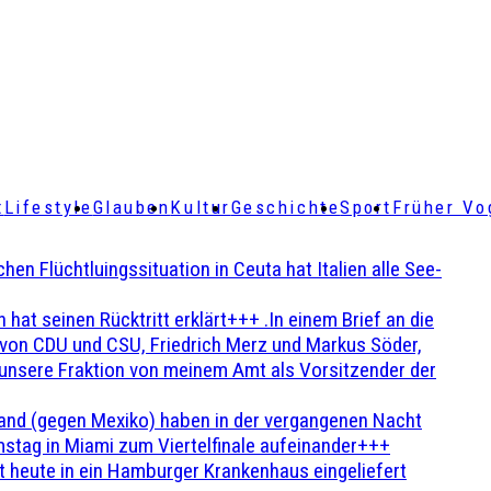
t
Lifestyle
Glauben
Kultur
Geschichte
Sport
Früher Vo
Flüchtluingssituation in Ceuta hat Italien alle See-
t seinen Rücktritt erklärt+++ .In einem Brief an die
en von CDU und CSU, Friedrich Merz und Markus Söder,
 unsere Fraktion von meinem Amt als Vorsitzender der
and (gegen Mexiko) haben in der vergangenen Nacht
stag in Miami zum Viertelfinale aufeinander+++
 heute in ein Hamburger Krankenhaus eingeliefert