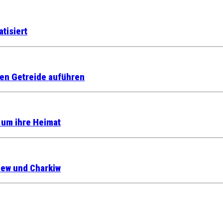
tisiert
nen Getreide auführen
 um ihre Heimat
Kiew und Charkiw