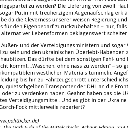
riegspartei zu werden? Die Lieferung von zwölf Haub
 sogar Putin mit treuherzigem Augenaufschlag erklä
 habe da die Cleverness unserer weisen Regierung un
 für den Eigenbedarf zurückzubehalten – nur, falls 
z alternativer Lebensformen beklagenswert scheiter
Außen- und der Verteidigungsministern und sogar W
zu sein und den ukrainischen Überlebt-Habenden z
rhaubitzen. Das dürfte bei dem sonstigen Fehl- und
cht kommt. „Waschen, ohne nass zu werden“ – so ge
n inkompatiblem westlichen Materials tummeln. Ange
dung bis hin zu Fahrzeugschrott unterschiedlichster
 quietschgelben Transporter der DHL an die Front f
en oder zu verdenken haben. Geahnt haben das die U
s Verteidigungsmittel. Und es gibt in der Ukraine s
 Gorch-Fock mittlerweile repariert?
ww.politticker.de)
: The Dark Side of the Mittelschicht, Achgut-Edition, 224 