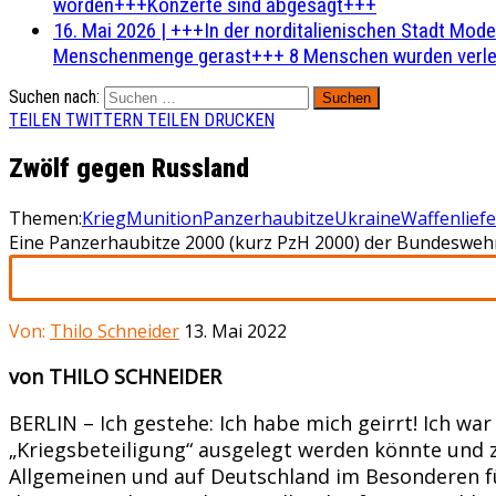
worden+++Konzerte sind abgesagt+++
16. Mai 2026
|
+++In der norditalienischen Stadt Mode
Menschenmenge gerast+++ 8 Menschen wurden verlet
Suchen nach:
TEILEN
TWITTERN
TEILEN
DRUCKEN
Zwölf gegen Russland
Themen:
Krieg
Munition
Panzerhaubitze
Ukraine
Waffenlief
Eine Panzerhaubitze 2000 (kurz PzH 2000) der Bundeswehr 
Von:
Thilo Schneider
13. Mai 2022
von THILO SCHNEIDER
BERLIN – Ich gestehe: Ich habe mich geirrt! Ich wa
„Kriegsbeteiligung“ ausgelegt werden könnte und 
Allgemeinen und auf Deutschland im Besonderen fü