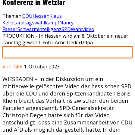
Konferenz in Wetzlar
Themen:
CDU
Hessen
Klaus
Kelle
Landtagswahlkampf
Nancy
Faeser
Schwarmintelligenz
SPD
Wahlvideo
PRODUKTION - In Hessen wird am 8. Oktober ein neuer
Landtag gewählt. Foto: Arne Dedert/dpa
Von:
GER
1. Oktober 2023
WIESBADEN – In der Diskussion um ein
mittlerweile gelöschtes Video der hessischen SPD
über die CDU und deren Spitzenkandidaten Boris
Rhein bleibt das Verhältnis zwischen den beiden
Parteien angespannt. SPD-Generalsekretär
Christoph Degen hatte sich für das Video
entschuldigt, dass eine Zusammenarbeit von CDU
und AfD als möglich dargestellt hatte. In dem