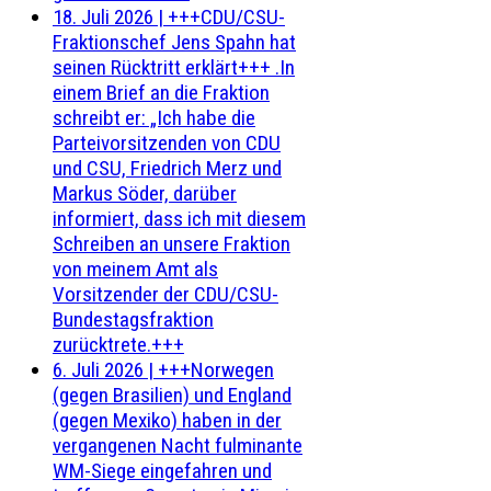
18. Juli 2026
|
+++CDU/CSU-
Fraktionschef Jens Spahn hat
seinen Rücktritt erklärt+++ .In
einem Brief an die Fraktion
schreibt er: „Ich habe die
Parteivorsitzenden von CDU
und CSU, Friedrich Merz und
Markus Söder, darüber
informiert, dass ich mit diesem
Schreiben an unsere Fraktion
von meinem Amt als
Vorsitzender der CDU/CSU-
Bundestagsfraktion
zurücktrete.+++
6. Juli 2026
|
+++Norwegen
(gegen Brasilien) und England
(gegen Mexiko) haben in der
vergangenen Nacht fulminante
WM-Siege eingefahren und