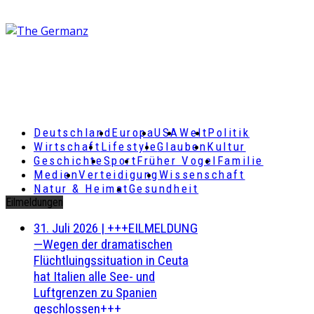
Deutschland
Europa
USA
Welt
Politik
Wirtschaft
Lifestyle
Glauben
Kultur
Geschichte
Sport
Früher Vogel
Familie
Medien
Verteidigung
Wissenschaft
Natur & Heimat
Gesundheit
Eilmeldungen
31. Juli 2026
|
+++EILMELDUNG
—Wegen der dramatischen
Flüchtluingssituation in Ceuta
hat Italien alle See- und
Luftgrenzen zu Spanien
geschlossen+++