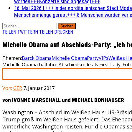
worden+++Konzerte sind abgesagt+++
16. Mai 2026
|
+++In der norditalienischen Stadt Mode
Menschenmenge gerast+++ 8 Menschen wurden verlet
Suchen
nach:
TEILEN
TWITTERN
TEILEN
DRUCKEN
Michelle Obama auf Abschieds-Party: „Ich h
Themen:
Barck Obama
Michelle Obama
Party
VIPs
Weißes H
Michelle Obama hält ihre Abschiedsrede als First Lady. Fo
Von:
GER
7. Januar 2017
von IVONNE MARSCHALL und MICHAEL DONHAUSER
Washington – Abschied im Weißen Haus: US-Präsid
Trump groß im Weißen Haus gefeiert. Das Ehepaar g
winterliche Washington reisten. Für die Obamas se