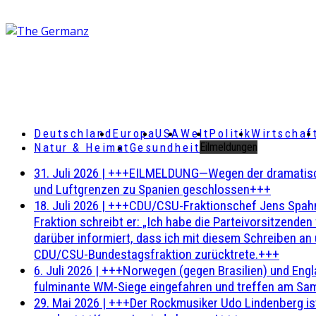
Deutschland
Europa
USA
Welt
Politik
Wirtschaf
Natur & Heimat
Gesundheit
Eilmeldungen
31. Juli 2026
|
+++EILMELDUNG—Wegen der dramatischen 
und Luftgrenzen zu Spanien geschlossen+++
18. Juli 2026
|
+++CDU/CSU-Fraktionschef Jens Spahn ha
Fraktion schreibt er: „Ich habe die Parteivorsitzend
darüber informiert, dass ich mit diesem Schreiben an
CDU/CSU-Bundestagsfraktion zurücktrete.+++
6. Juli 2026
|
+++Norwegen (gegen Brasilien) und Engl
fulminante WM-Siege eingefahren und treffen am Sam
29. Mai 2026
|
+++Der Rockmusiker Udo Lindenberg ist