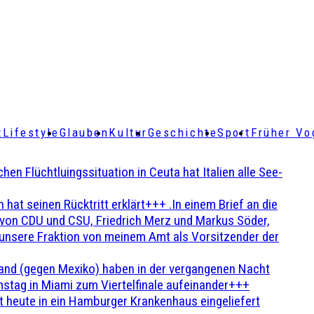
t
Lifestyle
Glauben
Kultur
Geschichte
Sport
Früher Vo
Flüchtluingssituation in Ceuta hat Italien alle See-
t seinen Rücktritt erklärt+++ .In einem Brief an die
en von CDU und CSU, Friedrich Merz und Markus Söder,
 unsere Fraktion von meinem Amt als Vorsitzender der
and (gegen Mexiko) haben in der vergangenen Nacht
stag in Miami zum Viertelfinale aufeinander+++
 heute in ein Hamburger Krankenhaus eingeliefert