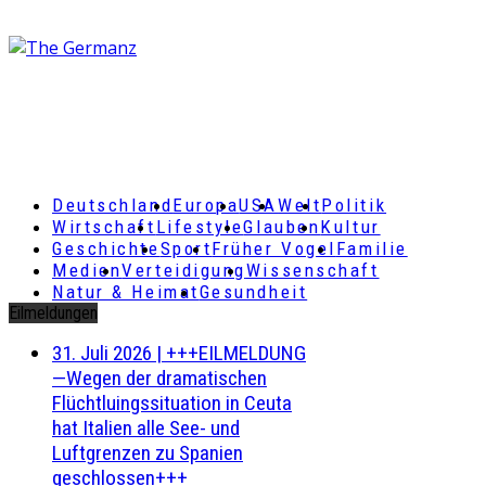
Deutschland
Europa
USA
Welt
Politik
Wirtschaft
Lifestyle
Glauben
Kultur
Geschichte
Sport
Früher Vogel
Familie
Medien
Verteidigung
Wissenschaft
Natur & Heimat
Gesundheit
Eilmeldungen
31. Juli 2026
|
+++EILMELDUNG
—Wegen der dramatischen
Flüchtluingssituation in Ceuta
hat Italien alle See- und
Luftgrenzen zu Spanien
geschlossen+++