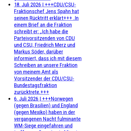
18. Juli 2026
|
+++CDU/CSU-
Fraktionschef Jens Spahn hat
seinen Rücktritt erklärt+++ .In
einem Brief an die Fraktion
schreibt er: „Ich habe die
Parteivorsitzenden von CDU
und CSU, Friedrich Merz und
Markus Söder, darüber
informiert, dass ich mit diesem
Schreiben an unsere Fraktion
von meinem Amt als
Vorsitzender der CDU/CSU-
Bundestagsfraktion
zurücktrete.+++
6. Juli 2026
|
+++Norwegen
(gegen Brasilien) und England
(gegen Mexiko) haben in der
vergangenen Nacht fulminante
WM-Siege eingefahren und