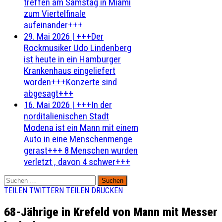
treffen am Samstag in Miami
zum Viertelfinale
aufeinander+++
29. Mai 2026
|
+++Der
Rockmusiker Udo Lindenberg
ist heute in ein Hamburger
Krankenhaus eingeliefert
worden+++Konzerte sind
abgesagt+++
16. Mai 2026
|
+++In der
norditalienischen Stadt
Modena ist ein Mann mit einem
Auto in eine Menschenmenge
gerast+++ 8 Menschen wurden
verletzt , davon 4 schwer+++
Suchen
nach:
TEILEN
TWITTERN
TEILEN
DRUCKEN
68-Jährige in Krefeld von Mann mit Messer