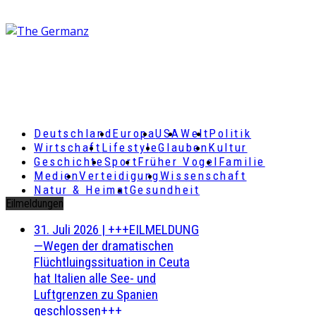
Deutschland
Europa
USA
Welt
Politik
Wirtschaft
Lifestyle
Glauben
Kultur
Geschichte
Sport
Früher Vogel
Familie
Medien
Verteidigung
Wissenschaft
Natur & Heimat
Gesundheit
Eilmeldungen
31. Juli 2026
|
+++EILMELDUNG
—Wegen der dramatischen
Flüchtluingssituation in Ceuta
hat Italien alle See- und
Luftgrenzen zu Spanien
geschlossen+++