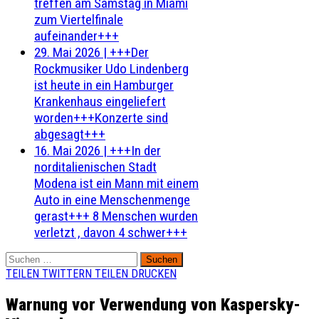
treffen am Samstag in Miami
zum Viertelfinale
aufeinander+++
29. Mai 2026
|
+++Der
Rockmusiker Udo Lindenberg
ist heute in ein Hamburger
Krankenhaus eingeliefert
worden+++Konzerte sind
abgesagt+++
16. Mai 2026
|
+++In der
norditalienischen Stadt
Modena ist ein Mann mit einem
Auto in eine Menschenmenge
gerast+++ 8 Menschen wurden
verletzt , davon 4 schwer+++
Suchen
nach:
TEILEN
TWITTERN
TEILEN
DRUCKEN
Warnung vor Verwendung von Kaspersky-