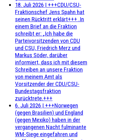
18. Juli 2026
|
+++CDU/CSU-
Fraktionschef Jens Spahn hat
seinen Rücktritt erklärt+++ .In
einem Brief an die Fraktion
schreibt er: „Ich habe die
Parteivorsitzenden von CDU
und CSU, Friedrich Merz und
Markus Söder, darüber
informiert, dass ich mit diesem
Schreiben an unsere Fraktion
von meinem Amt als
Vorsitzender der CDU/CSU-
Bundestagsfraktion
zurücktrete.+++
6. Juli 2026
|
+++Norwegen
(gegen Brasilien) und England
(gegen Mexiko) haben in der
vergangenen Nacht fulminante
WM-Siege eingefahren und