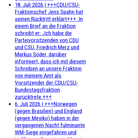
18. Juli 2026
|
+++CDU/CSU-
Fraktionschef Jens Spahn hat
seinen Rücktritt erklärt+++ .In
einem Brief an die Fraktion
schreibt er: „Ich habe die
Parteivorsitzenden von CDU
und CSU, Friedrich Merz und
Markus Söder, darüber
informiert, dass ich mit diesem
Schreiben an unsere Fraktion
von meinem Amt als
Vorsitzender der CDU/CSU-
Bundestagsfraktion
zurücktrete.+++
6. Juli 2026
|
+++Norwegen
(gegen Brasilien) und England
(gegen Mexiko) haben in der
vergangenen Nacht fulminante
WM-Siege eingefahren und