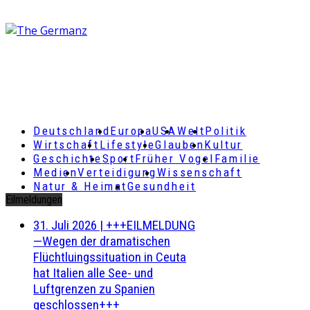
Deutschland
Europa
USA
Welt
Politik
Wirtschaft
Lifestyle
Glauben
Kultur
Geschichte
Sport
Früher Vogel
Familie
Medien
Verteidigung
Wissenschaft
Natur & Heimat
Gesundheit
Eilmeldungen
31. Juli 2026
|
+++EILMELDUNG
—Wegen der dramatischen
Flüchtluingssituation in Ceuta
hat Italien alle See- und
Luftgrenzen zu Spanien
geschlossen+++