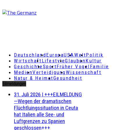
Deutschland
Europa
USA
Welt
Politik
Wirtschaft
Lifestyle
Glauben
Kultur
Geschichte
Sport
Früher Vogel
Familie
Medien
Verteidigung
Wissenschaft
Natur & Heimat
Gesundheit
Eilmeldungen
31. Juli 2026
|
+++EILMELDUNG
—Wegen der dramatischen
Flüchtluingssituation in Ceuta
hat Italien alle See- und
Luftgrenzen zu Spanien
geschlossen+++