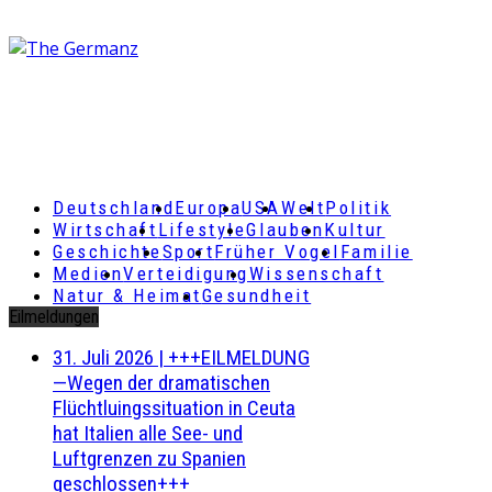
Deutschland
Europa
USA
Welt
Politik
Wirtschaft
Lifestyle
Glauben
Kultur
Geschichte
Sport
Früher Vogel
Familie
Medien
Verteidigung
Wissenschaft
Natur & Heimat
Gesundheit
Eilmeldungen
31. Juli 2026
|
+++EILMELDUNG
—Wegen der dramatischen
Flüchtluingssituation in Ceuta
hat Italien alle See- und
Luftgrenzen zu Spanien
geschlossen+++