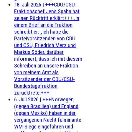
18. Juli 2026
|
+++CDU/CSU-
Fraktionschef Jens Spahn hat
seinen Rücktritt erklärt+++ .In
einem Brief an die Fraktion
schreibt er: „Ich habe die
Parteivorsitzenden von CDU
und CSU, Friedrich Merz und
Markus Söder, darüber
informiert, dass ich mit diesem
Schreiben an unsere Fraktion
von meinem Amt als
Vorsitzender der CDU/CSU-
Bundestagsfraktion
zurücktrete.+++
6. Juli 2026
|
+++Norwegen
(gegen Brasilien) und England
(gegen Mexiko) haben in der
vergangenen Nacht fulminante
WM-Siege eingefahren und