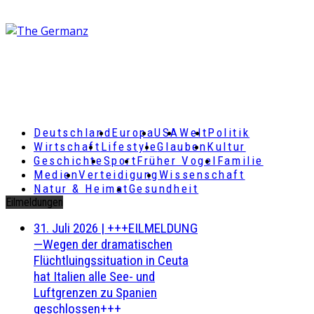
Deutschland
Europa
USA
Welt
Politik
Wirtschaft
Lifestyle
Glauben
Kultur
Geschichte
Sport
Früher Vogel
Familie
Medien
Verteidigung
Wissenschaft
Natur & Heimat
Gesundheit
Eilmeldungen
31. Juli 2026
|
+++EILMELDUNG
—Wegen der dramatischen
Flüchtluingssituation in Ceuta
hat Italien alle See- und
Luftgrenzen zu Spanien
geschlossen+++