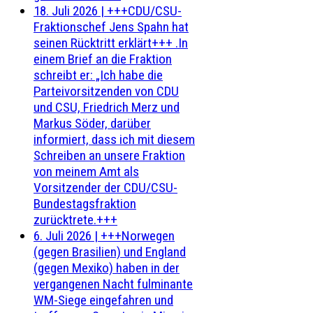
18. Juli 2026
|
+++CDU/CSU-
Fraktionschef Jens Spahn hat
seinen Rücktritt erklärt+++ .In
einem Brief an die Fraktion
schreibt er: „Ich habe die
Parteivorsitzenden von CDU
und CSU, Friedrich Merz und
Markus Söder, darüber
informiert, dass ich mit diesem
Schreiben an unsere Fraktion
von meinem Amt als
Vorsitzender der CDU/CSU-
Bundestagsfraktion
zurücktrete.+++
6. Juli 2026
|
+++Norwegen
(gegen Brasilien) und England
(gegen Mexiko) haben in der
vergangenen Nacht fulminante
WM-Siege eingefahren und