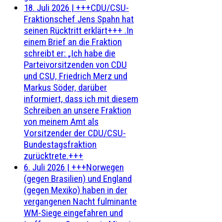
18. Juli 2026
|
+++CDU/CSU-
Fraktionschef Jens Spahn hat
seinen Rücktritt erklärt+++ .In
einem Brief an die Fraktion
schreibt er: „Ich habe die
Parteivorsitzenden von CDU
und CSU, Friedrich Merz und
Markus Söder, darüber
informiert, dass ich mit diesem
Schreiben an unsere Fraktion
von meinem Amt als
Vorsitzender der CDU/CSU-
Bundestagsfraktion
zurücktrete.+++
6. Juli 2026
|
+++Norwegen
(gegen Brasilien) und England
(gegen Mexiko) haben in der
vergangenen Nacht fulminante
WM-Siege eingefahren und