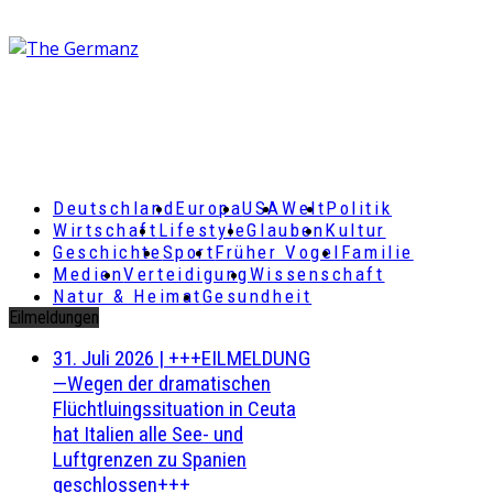
Deutschland
Europa
USA
Welt
Politik
Wirtschaft
Lifestyle
Glauben
Kultur
Geschichte
Sport
Früher Vogel
Familie
Medien
Verteidigung
Wissenschaft
Natur & Heimat
Gesundheit
Eilmeldungen
31. Juli 2026
|
+++EILMELDUNG
—Wegen der dramatischen
Flüchtluingssituation in Ceuta
hat Italien alle See- und
Luftgrenzen zu Spanien
geschlossen+++