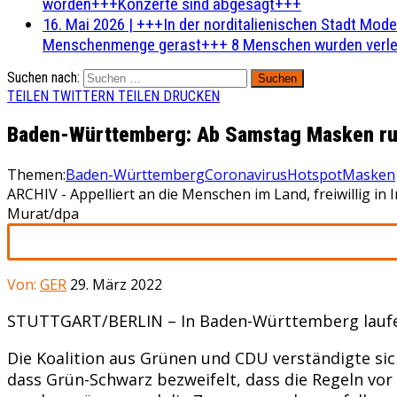
worden+++Konzerte sind abgesagt+++
16. Mai 2026
|
+++In der norditalienischen Stadt Mode
Menschenmenge gerast+++ 8 Menschen wurden verlet
Suchen nach:
TEILEN
TWITTERN
TEILEN
DRUCKEN
Baden-Württemberg: Ab Samstag Masken ru
Themen:
Baden-Württemberg
Coronavirus
Hotspot
Masken
ARCHIV - Appelliert an die Menschen im Land, freiwillig 
Murat/dpa
Von:
GER
29. März 2022
STUTTGART/BERLIN – In Baden-Württemberg laufe
Die Koalition aus Grünen und CDU verständigte si
dass Grün-Schwarz bezweifelt, dass die Regeln vo