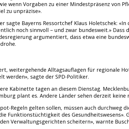
wie wenn Vorgaben zu einer Mindestpräsenz von Pfl
iel zu unpräzise».
 sagte Bayerns Ressortchef Klaus Holetschek: «In de
tlich noch sinnvoll – und zwar bundesweit.» Dass d
desregierung argumentiert, dass etwa eine bundeswe
drohe.
rt, weitergehende Alltagsauflagen für regionale Hot
lt werden», sagte der SPD-Politiker.
ere Kabinette tagen an diesem Dienstag. Mecklenbu
mburg plant es. Andere Länder sehen derzeit keine 
pot-Regeln gelten sollen, müssen auch durchweg die
ie Funktionstüchtigkeit des Gesundheitswesens». G
en Verwaltungsgerichten scheitern», warnte Busc