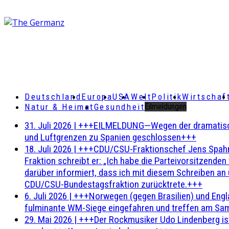
Deutschland
Europa
USA
Welt
Politik
Wirtschaf
Natur & Heimat
Gesundheit
Eilmeldungen
31. Juli 2026
|
+++EILMELDUNG—Wegen der dramatischen 
und Luftgrenzen zu Spanien geschlossen+++
18. Juli 2026
|
+++CDU/CSU-Fraktionschef Jens Spahn ha
Fraktion schreibt er: „Ich habe die Parteivorsitzend
darüber informiert, dass ich mit diesem Schreiben an
CDU/CSU-Bundestagsfraktion zurücktrete.+++
6. Juli 2026
|
+++Norwegen (gegen Brasilien) und Engl
fulminante WM-Siege eingefahren und treffen am Sam
29. Mai 2026
|
+++Der Rockmusiker Udo Lindenberg ist