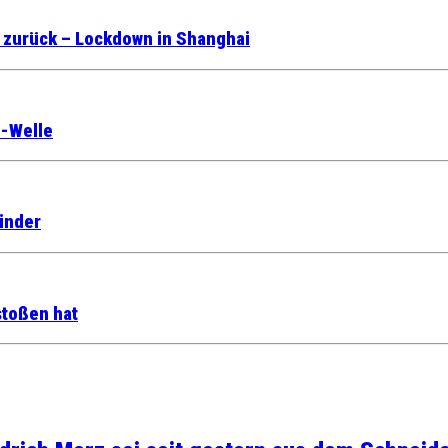
t zurück – Lockdown in Shanghai
e-Welle
inder
stoßen hat