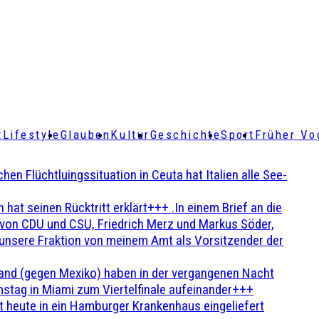
t
Lifestyle
Glauben
Kultur
Geschichte
Sport
Früher Vo
Flüchtluingssituation in Ceuta hat Italien alle See-
t seinen Rücktritt erklärt+++ .In einem Brief an die
en von CDU und CSU, Friedrich Merz und Markus Söder,
 unsere Fraktion von meinem Amt als Vorsitzender der
and (gegen Mexiko) haben in der vergangenen Nacht
stag in Miami zum Viertelfinale aufeinander+++
 heute in ein Hamburger Krankenhaus eingeliefert