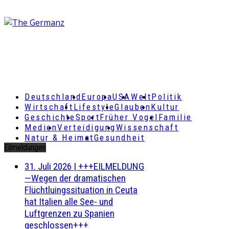
Deutschland
Europa
USA
Welt
Politik
Wirtschaft
Lifestyle
Glauben
Kultur
Geschichte
Sport
Früher Vogel
Familie
Medien
Verteidigung
Wissenschaft
Natur & Heimat
Gesundheit
Eilmeldungen
31. Juli 2026
|
+++EILMELDUNG
—Wegen der dramatischen
Flüchtluingssituation in Ceuta
hat Italien alle See- und
Luftgrenzen zu Spanien
geschlossen+++