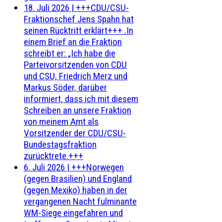
18. Juli 2026
|
+++CDU/CSU-
Fraktionschef Jens Spahn hat
seinen Rücktritt erklärt+++ .In
einem Brief an die Fraktion
schreibt er: „Ich habe die
Parteivorsitzenden von CDU
und CSU, Friedrich Merz und
Markus Söder, darüber
informiert, dass ich mit diesem
Schreiben an unsere Fraktion
von meinem Amt als
Vorsitzender der CDU/CSU-
Bundestagsfraktion
zurücktrete.+++
6. Juli 2026
|
+++Norwegen
(gegen Brasilien) und England
(gegen Mexiko) haben in der
vergangenen Nacht fulminante
WM-Siege eingefahren und