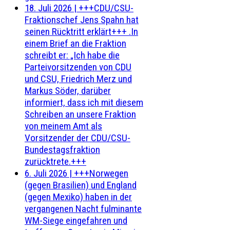
18. Juli 2026
|
+++CDU/CSU-
Fraktionschef Jens Spahn hat
seinen Rücktritt erklärt+++ .In
einem Brief an die Fraktion
schreibt er: „Ich habe die
Parteivorsitzenden von CDU
und CSU, Friedrich Merz und
Markus Söder, darüber
informiert, dass ich mit diesem
Schreiben an unsere Fraktion
von meinem Amt als
Vorsitzender der CDU/CSU-
Bundestagsfraktion
zurücktrete.+++
6. Juli 2026
|
+++Norwegen
(gegen Brasilien) und England
(gegen Mexiko) haben in der
vergangenen Nacht fulminante
WM-Siege eingefahren und