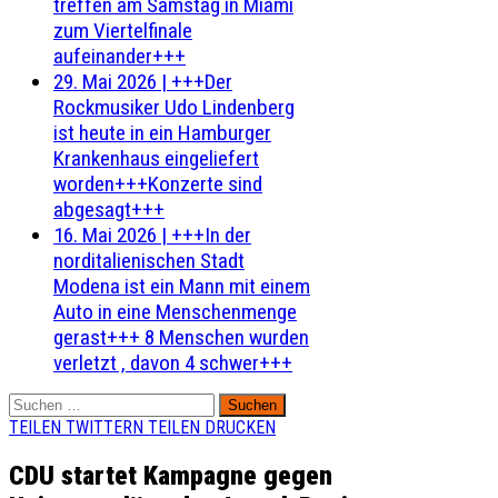
treffen am Samstag in Miami
zum Viertelfinale
aufeinander+++
29. Mai 2026
|
+++Der
Rockmusiker Udo Lindenberg
ist heute in ein Hamburger
Krankenhaus eingeliefert
worden+++Konzerte sind
abgesagt+++
16. Mai 2026
|
+++In der
norditalienischen Stadt
Modena ist ein Mann mit einem
Auto in eine Menschenmenge
gerast+++ 8 Menschen wurden
verletzt , davon 4 schwer+++
Suchen
nach:
TEILEN
TWITTERN
TEILEN
DRUCKEN
CDU startet Kampagne gegen