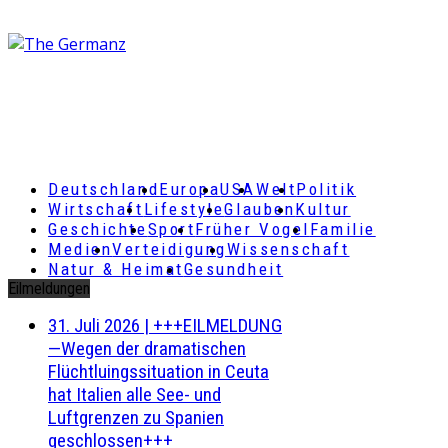
Deutschland
Europa
USA
Welt
Politik
Wirtschaft
Lifestyle
Glauben
Kultur
Geschichte
Sport
Früher Vogel
Familie
Medien
Verteidigung
Wissenschaft
Natur & Heimat
Gesundheit
Eilmeldungen
31. Juli 2026
|
+++EILMELDUNG
—Wegen der dramatischen
Flüchtluingssituation in Ceuta
hat Italien alle See- und
Luftgrenzen zu Spanien
geschlossen+++