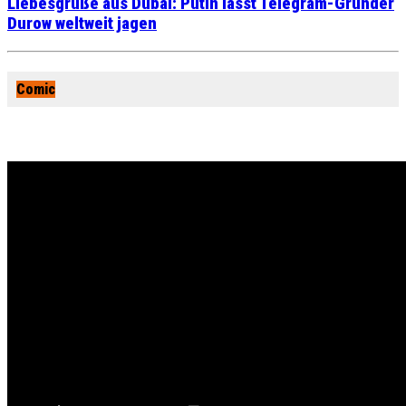
Liebesgrüße aus Dubai: Putin lässt Telegram-Gründer
Durow weltweit jagen
Comic