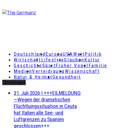
Deutschland
Europa
USA
Welt
Politik
Wirtschaft
Lifestyle
Glauben
Kultur
Geschichte
Sport
Früher Vogel
Familie
Medien
Verteidigung
Wissenschaft
Natur & Heimat
Gesundheit
Eilmeldungen
31. Juli 2026
|
+++EILMELDUNG
—Wegen der dramatischen
Flüchtluingssituation in Ceuta
hat Italien alle See- und
Luftgrenzen zu Spanien
geschlossen+++