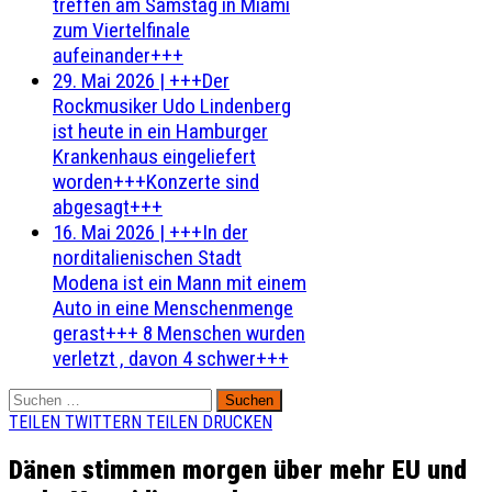
treffen am Samstag in Miami
zum Viertelfinale
aufeinander+++
29. Mai 2026
|
+++Der
Rockmusiker Udo Lindenberg
ist heute in ein Hamburger
Krankenhaus eingeliefert
worden+++Konzerte sind
abgesagt+++
16. Mai 2026
|
+++In der
norditalienischen Stadt
Modena ist ein Mann mit einem
Auto in eine Menschenmenge
gerast+++ 8 Menschen wurden
verletzt , davon 4 schwer+++
Suchen
nach:
TEILEN
TWITTERN
TEILEN
DRUCKEN
Dänen stimmen morgen über mehr EU und