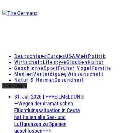
Deutschland
Europa
USA
Welt
Politik
Wirtschaft
Lifestyle
Glauben
Kultur
Geschichte
Sport
Früher Vogel
Familie
Medien
Verteidigung
Wissenschaft
Natur & Heimat
Gesundheit
Eilmeldungen
31. Juli 2026
|
+++EILMELDUNG
—Wegen der dramatischen
Flüchtluingssituation in Ceuta
hat Italien alle See- und
Luftgrenzen zu Spanien
geschlossen+++