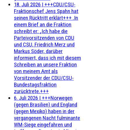
18. Juli 2026
|
+++CDU/CSU-
Fraktionschef Jens Spahn hat
seinen Rücktritt erklärt+++ .In
einem Brief an die Fraktion
schreibt er: „Ich habe die
Parteivorsitzenden von CDU
und CSU, Friedrich Merz und
Markus Söder, darüber
informiert, dass ich mit diesem
Schreiben an unsere Fraktion
von meinem Amt als
Vorsitzender der CDU/CSU-
Bundestagsfraktion
zurücktrete.+++
6. Juli 2026
|
+++Norwegen
(gegen Brasilien) und England
(gegen Mexiko) haben in der
vergangenen Nacht fulminante
WM-Siege eingefahren und