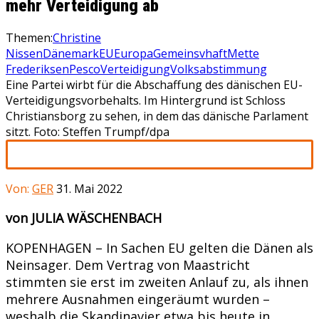
mehr Verteidigung ab
Themen:
Christine
Nissen
Dänemark
EU
Europa
Gemeinsvhaft
Mette
Frederiksen
Pesco
Verteidigung
Volksabstimmung
Eine Partei wirbt für die Abschaffung des dänischen EU-
Verteidigungsvorbehalts. Im Hintergrund ist Schloss
Christiansborg zu sehen, in dem das dänische Parlament
sitzt. Foto: Steffen Trumpf/dpa
Von:
GER
31. Mai 2022
von JULIA WÄSCHENBACH
KOPENHAGEN – In Sachen EU gelten die Dänen als
Neinsager. Dem Vertrag von Maastricht
stimmten sie erst im zweiten Anlauf zu, als ihnen
mehrere Ausnahmen eingeräumt wurden –
weshalb die Skandinavier etwa bis heute in