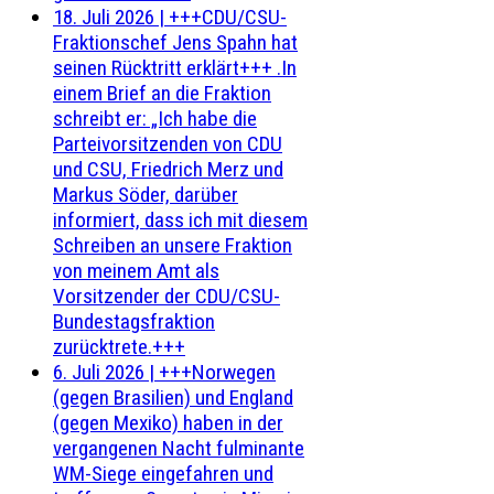
18. Juli 2026
|
+++CDU/CSU-
Fraktionschef Jens Spahn hat
seinen Rücktritt erklärt+++ .In
einem Brief an die Fraktion
schreibt er: „Ich habe die
Parteivorsitzenden von CDU
und CSU, Friedrich Merz und
Markus Söder, darüber
informiert, dass ich mit diesem
Schreiben an unsere Fraktion
von meinem Amt als
Vorsitzender der CDU/CSU-
Bundestagsfraktion
zurücktrete.+++
6. Juli 2026
|
+++Norwegen
(gegen Brasilien) und England
(gegen Mexiko) haben in der
vergangenen Nacht fulminante
WM-Siege eingefahren und