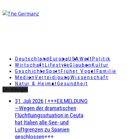
Deutschland
Europa
USA
Welt
Politik
Wirtschaft
Lifestyle
Glauben
Kultur
Geschichte
Sport
Früher Vogel
Familie
Medien
Verteidigung
Wissenschaft
Natur & Heimat
Gesundheit
Eilmeldungen
31. Juli 2026
|
+++EILMELDUNG
—Wegen der dramatischen
Flüchtluingssituation in Ceuta
hat Italien alle See- und
Luftgrenzen zu Spanien
geschlossen+++