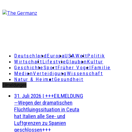
Deutschland
Europa
USA
Welt
Politik
Wirtschaft
Lifestyle
Glauben
Kultur
Geschichte
Sport
Früher Vogel
Familie
Medien
Verteidigung
Wissenschaft
Natur & Heimat
Gesundheit
Eilmeldungen
31. Juli 2026
|
+++EILMELDUNG
—Wegen der dramatischen
Flüchtluingssituation in Ceuta
hat Italien alle See- und
Luftgrenzen zu Spanien
geschlossen+++