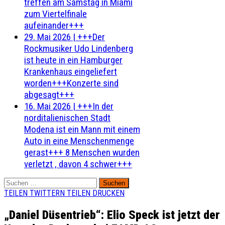
treffen am Samstag in Miami
zum Viertelfinale
aufeinander+++
29. Mai 2026
|
+++Der
Rockmusiker Udo Lindenberg
ist heute in ein Hamburger
Krankenhaus eingeliefert
worden+++Konzerte sind
abgesagt+++
16. Mai 2026
|
+++In der
norditalienischen Stadt
Modena ist ein Mann mit einem
Auto in eine Menschenmenge
gerast+++ 8 Menschen wurden
verletzt , davon 4 schwer+++
Suchen
nach:
TEILEN
TWITTERN
TEILEN
DRUCKEN
„Daniel Düsentrieb“: Elio Speck ist jetzt der