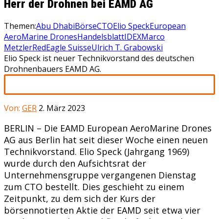
Herr der Drohnen bei EAMD AG
Themen:
Abu Dhabi
Börse
CTO
Elio Speck
European
AeroMarine Drones
Handelsblatt
IDEX
Marco
Metzler
RedEagle Suisse
Ulrich T. Grabowski
Elio Speck ist neuer Technikvorstand des deutschen
Drohnenbauers EAMD AG.
Von:
GER
2. März 2023
BERLIN – Die EAMD European AeroMarine Drones
AG aus Berlin hat seit dieser Woche einen neuen
Technikvorstand. Elio Speck (Jahrgang 1969)
wurde durch den Aufsichtsrat der
Unternehmensgruppe vergangenen Dienstag
zum CTO bestellt. Dies geschieht zu einem
Zeitpunkt, zu dem sich der Kurs der
börsennotierten Aktie der EAMD seit etwa vier