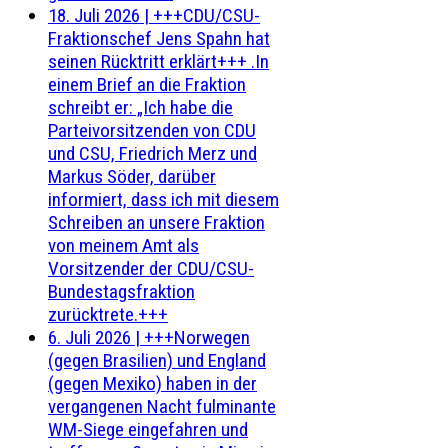
18. Juli 2026
|
+++CDU/CSU-
Fraktionschef Jens Spahn hat
seinen Rücktritt erklärt+++ .In
einem Brief an die Fraktion
schreibt er: „Ich habe die
Parteivorsitzenden von CDU
und CSU, Friedrich Merz und
Markus Söder, darüber
informiert, dass ich mit diesem
Schreiben an unsere Fraktion
von meinem Amt als
Vorsitzender der CDU/CSU-
Bundestagsfraktion
zurücktrete.+++
6. Juli 2026
|
+++Norwegen
(gegen Brasilien) und England
(gegen Mexiko) haben in der
vergangenen Nacht fulminante
WM-Siege eingefahren und