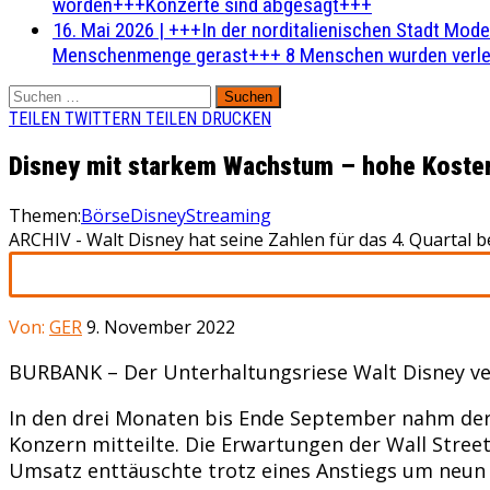
worden+++Konzerte sind abgesagt+++
16. Mai 2026
|
+++In der norditalienischen Stadt Mode
Menschenmenge gerast+++ 8 Menschen wurden verlet
Suchen
nach:
TEILEN
TWITTERN
TEILEN
DRUCKEN
Disney mit starkem Wachstum – hohe Koste
Themen:
Börse
Disney
Streaming
ARCHIV - Walt Disney hat seine Zahlen für das 4. Quartal
Von:
GER
9. November 2022
BURBANK – Der Unterhaltungsriese Walt Disney ve
In den drei Monaten bis Ende September nahm der G
Konzern mitteilte. Die Erwartungen der Wall Stree
Umsatz enttäuschte trotz eines Anstiegs um neun P