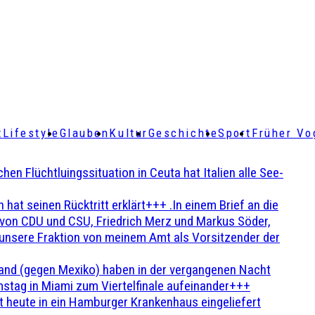
t
Lifestyle
Glauben
Kultur
Geschichte
Sport
Früher Vo
Flüchtluingssituation in Ceuta hat Italien alle See-
t seinen Rücktritt erklärt+++ .In einem Brief an die
en von CDU und CSU, Friedrich Merz und Markus Söder,
 unsere Fraktion von meinem Amt als Vorsitzender der
and (gegen Mexiko) haben in der vergangenen Nacht
stag in Miami zum Viertelfinale aufeinander+++
 heute in ein Hamburger Krankenhaus eingeliefert