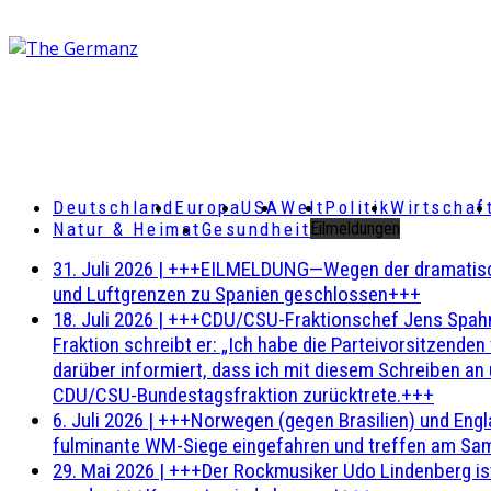
Deutschland
Europa
USA
Welt
Politik
Wirtschaf
Natur & Heimat
Gesundheit
Eilmeldungen
31. Juli 2026
|
+++EILMELDUNG—Wegen der dramatischen 
und Luftgrenzen zu Spanien geschlossen+++
18. Juli 2026
|
+++CDU/CSU-Fraktionschef Jens Spahn ha
Fraktion schreibt er: „Ich habe die Parteivorsitzend
darüber informiert, dass ich mit diesem Schreiben an
CDU/CSU-Bundestagsfraktion zurücktrete.+++
6. Juli 2026
|
+++Norwegen (gegen Brasilien) und Engl
fulminante WM-Siege eingefahren und treffen am Sam
29. Mai 2026
|
+++Der Rockmusiker Udo Lindenberg ist