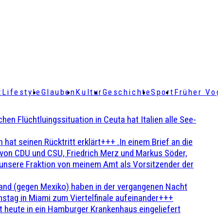
t
Lifestyle
Glauben
Kultur
Geschichte
Sport
Früher Vo
Flüchtluingssituation in Ceuta hat Italien alle See-
t seinen Rücktritt erklärt+++ .In einem Brief an die
en von CDU und CSU, Friedrich Merz und Markus Söder,
 unsere Fraktion von meinem Amt als Vorsitzender der
and (gegen Mexiko) haben in der vergangenen Nacht
stag in Miami zum Viertelfinale aufeinander+++
 heute in ein Hamburger Krankenhaus eingeliefert