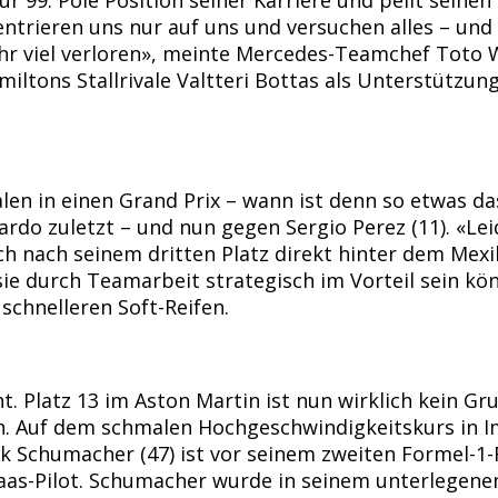
trieren uns nur auf uns und versuchen alles – und 
 viel verloren», meinte Mercedes-Teamchef Toto Wol
tons Stallrivale Valtteri Bottas als Unterstützung 
len in einen Grand Prix – wann ist denn so etwas das
rdo zuletzt – und nun gegen Sergio Perez (11). «Lei
nach seinem dritten Platz direkt hinter dem Mexika
sie durch Teamarbeit strategisch im Vorteil sein k
chnelleren Soft-Reifen.
cht. Platz 13 im Aston Martin ist nun wirklich kein 
in. Auf dem schmalen Hochgeschwindigkeitskurs in 
ick Schumacher (47) ist vor seinem zweiten Formel-
as-Pilot. Schumacher wurde in seinem unterlegenen