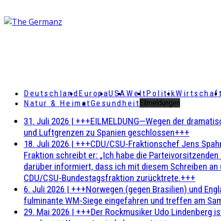
Deutschland
Europa
USA
Welt
Politik
Wirtschaf
Natur & Heimat
Gesundheit
Eilmeldungen
31. Juli 2026
|
+++EILMELDUNG—Wegen der dramatischen 
und Luftgrenzen zu Spanien geschlossen+++
18. Juli 2026
|
+++CDU/CSU-Fraktionschef Jens Spahn ha
Fraktion schreibt er: „Ich habe die Parteivorsitzend
darüber informiert, dass ich mit diesem Schreiben an
CDU/CSU-Bundestagsfraktion zurücktrete.+++
6. Juli 2026
|
+++Norwegen (gegen Brasilien) und Engl
fulminante WM-Siege eingefahren und treffen am Sam
29. Mai 2026
|
+++Der Rockmusiker Udo Lindenberg ist