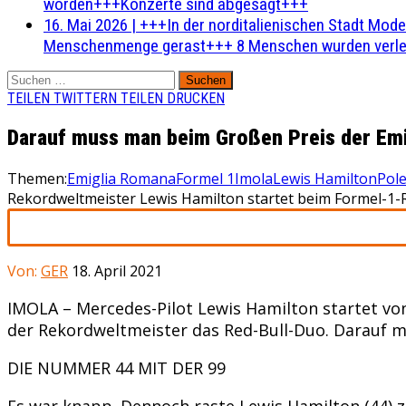
worden+++Konzerte sind abgesagt+++
16. Mai 2026
|
+++In der norditalienischen Stadt Mode
Menschenmenge gerast+++ 8 Menschen wurden verlet
Suchen
nach:
TEILEN
TWITTERN
TEILEN
DRUCKEN
Darauf muss man beim Großen Preis der Em
Themen:
Emiglia Romana
Formel 1
Imola
Lewis Hamilton
Pole
Rekordweltmeister Lewis Hamilton startet beim Formel-1-R
Von:
GER
18. April 2021
IMOLA – Mercedes-Pilot Lewis Hamilton startet von
der Rekordweltmeister das Red-Bull-Duo. Darauf 
DIE NUMMER 44 MIT DER 99
Es war knapp. Dennoch raste Lewis Hamilton (44) zur