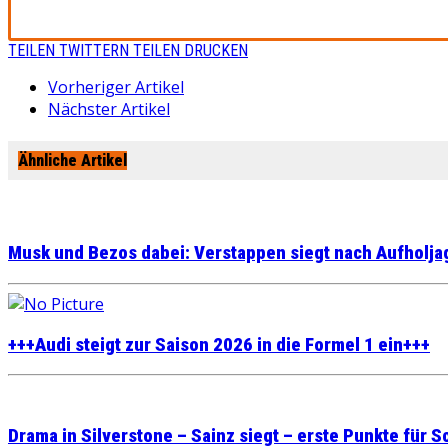
TEILEN
TWITTERN
TEILEN
DRUCKEN
Vorheriger Artikel
Nächster Artikel
Ähnliche Artikel
Musk und Bezos dabei: Verstappen siegt nach Aufholja
+++Audi steigt zur Saison 2026 in die Formel 1 ein+++
Drama in Silverstone – Sainz siegt – erste Punkte für