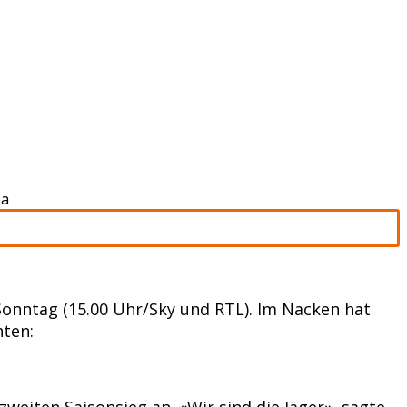
pa
Sonntag (15.00 Uhr/Sky und RTL). Im Nacken hat
ten:
zweiten Saisonsieg an. «Wir sind die Jäger», sagte