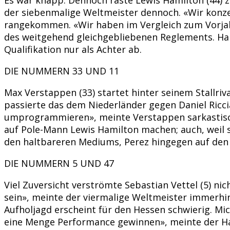
der siebenmalige Weltmeister dennoch. «Wir konzen
rangekommen. «Wir haben im Vergleich zum Vorjahr
des weitgehend gleichgebliebenen Reglements. Hamil
Qualifikation nur als Achter ab.
DIE NUMMERN 33 UND 11
Max Verstappen (33) startet hinter seinem Stallriva
passierte das dem Niederländer gegen Daniel Riccia
umprogrammieren», meinte Verstappen sarkastisch 
auf Pole-Mann Lewis Hamilton machen; auch, weil 
den haltbareren Mediums, Perez hingegen auf den s
DIE NUMMERN 5 UND 47
Viel Zuversicht verströmte Sebastian Vettel (5) ni
sein», meinte der viermalige Weltmeister immerh
Aufholjagd erscheint für den Hessen schwierig. M
eine Menge Performance gewinnen», meinte der Ha