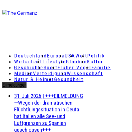
Deutschland
Europa
USA
Welt
Politik
Wirtschaft
Lifestyle
Glauben
Kultur
Geschichte
Sport
Früher Vogel
Familie
Medien
Verteidigung
Wissenschaft
Natur & Heimat
Gesundheit
Eilmeldungen
31. Juli 2026
|
+++EILMELDUNG
—Wegen der dramatischen
Flüchtluingssituation in Ceuta
hat Italien alle See- und
Luftgrenzen zu Spanien
geschlossen+++