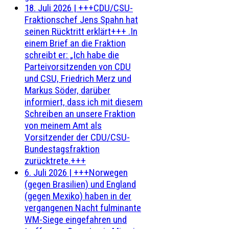
18. Juli 2026
|
+++CDU/CSU-
Fraktionschef Jens Spahn hat
seinen Rücktritt erklärt+++ .In
einem Brief an die Fraktion
schreibt er: „Ich habe die
Parteivorsitzenden von CDU
und CSU, Friedrich Merz und
Markus Söder, darüber
informiert, dass ich mit diesem
Schreiben an unsere Fraktion
von meinem Amt als
Vorsitzender der CDU/CSU-
Bundestagsfraktion
zurücktrete.+++
6. Juli 2026
|
+++Norwegen
(gegen Brasilien) und England
(gegen Mexiko) haben in der
vergangenen Nacht fulminante
WM-Siege eingefahren und