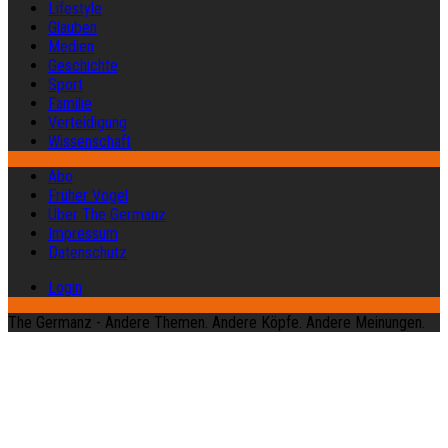
Lifestyle
Glauben
Medien
Geschichte
Sport
Familie
Verteidigung
Wissenschaft
Abo
Früher Vogel
Über The Germanz
Impressum
Datenschutz
Login
The Germanz - Andere Themen. Andere Köpfe. Andere Meinungen.