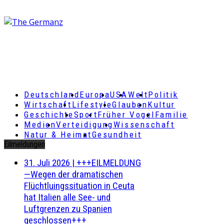
Deutschland
Europa
USA
Welt
Politik
Wirtschaft
Lifestyle
Glauben
Kultur
Geschichte
Sport
Früher Vogel
Familie
Medien
Verteidigung
Wissenschaft
Natur & Heimat
Gesundheit
Eilmeldungen
31. Juli 2026
|
+++EILMELDUNG
—Wegen der dramatischen
Flüchtluingssituation in Ceuta
hat Italien alle See- und
Luftgrenzen zu Spanien
geschlossen+++