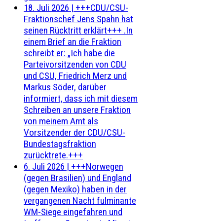
18. Juli 2026
|
+++CDU/CSU-
Fraktionschef Jens Spahn hat
seinen Rücktritt erklärt+++ .In
einem Brief an die Fraktion
schreibt er: „Ich habe die
Parteivorsitzenden von CDU
und CSU, Friedrich Merz und
Markus Söder, darüber
informiert, dass ich mit diesem
Schreiben an unsere Fraktion
von meinem Amt als
Vorsitzender der CDU/CSU-
Bundestagsfraktion
zurücktrete.+++
6. Juli 2026
|
+++Norwegen
(gegen Brasilien) und England
(gegen Mexiko) haben in der
vergangenen Nacht fulminante
WM-Siege eingefahren und