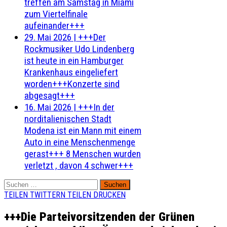
treffen am Samstag in Miami
zum Viertelfinale
aufeinander+++
29. Mai 2026
|
+++Der
Rockmusiker Udo Lindenberg
ist heute in ein Hamburger
Krankenhaus eingeliefert
worden+++Konzerte sind
abgesagt+++
16. Mai 2026
|
+++In der
norditalienischen Stadt
Modena ist ein Mann mit einem
Auto in eine Menschenmenge
gerast+++ 8 Menschen wurden
verletzt , davon 4 schwer+++
Suchen
nach:
TEILEN
TWITTERN
TEILEN
DRUCKEN
+++Die Parteivorsitzenden der Grünen