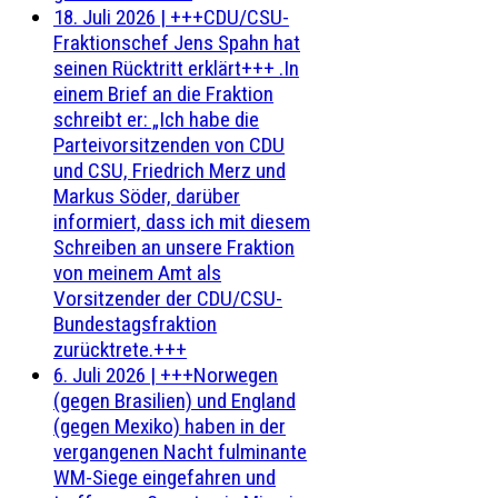
18. Juli 2026
|
+++CDU/CSU-
Fraktionschef Jens Spahn hat
seinen Rücktritt erklärt+++ .In
einem Brief an die Fraktion
schreibt er: „Ich habe die
Parteivorsitzenden von CDU
und CSU, Friedrich Merz und
Markus Söder, darüber
informiert, dass ich mit diesem
Schreiben an unsere Fraktion
von meinem Amt als
Vorsitzender der CDU/CSU-
Bundestagsfraktion
zurücktrete.+++
6. Juli 2026
|
+++Norwegen
(gegen Brasilien) und England
(gegen Mexiko) haben in der
vergangenen Nacht fulminante
WM-Siege eingefahren und