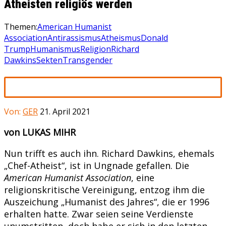
Atheisten religiös werden
Themen:
American Humanist
Association
Antirassismus
Atheismus
Donald
Trump
Humanismus
Religion
Richard
Dawkins
Sekten
Transgender
Von:
GER
21. April 2021
von LUKAS MIHR
Nun trifft es auch ihn. Richard Dawkins, ehemals
„Chef-Atheist“, ist in Ungnade gefallen. Die
American Humanist Association
, eine
religionskritische Vereinigung, entzog ihm die
Auszeichung „Humanist des Jahres“, die er 1996
erhalten hatte. Zwar seien seine Verdienste
unumstritten, doch habe er sich in den letzten