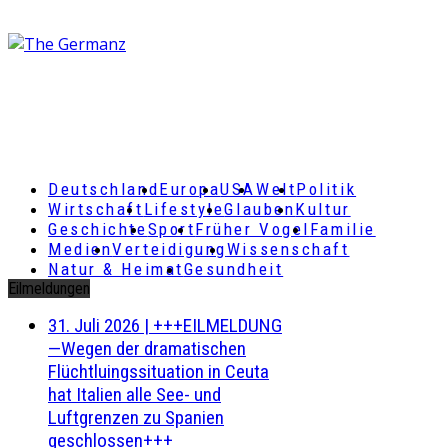
Deutschland
Europa
USA
Welt
Politik
Wirtschaft
Lifestyle
Glauben
Kultur
Geschichte
Sport
Früher Vogel
Familie
Medien
Verteidigung
Wissenschaft
Natur & Heimat
Gesundheit
Eilmeldungen
31. Juli 2026
|
+++EILMELDUNG
—Wegen der dramatischen
Flüchtluingssituation in Ceuta
hat Italien alle See- und
Luftgrenzen zu Spanien
geschlossen+++