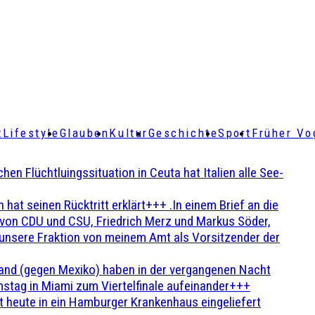
t
Lifestyle
Glauben
Kultur
Geschichte
Sport
Früher Vo
Flüchtluingssituation in Ceuta hat Italien alle See-
t seinen Rücktritt erklärt+++ .In einem Brief an die
en von CDU und CSU, Friedrich Merz und Markus Söder,
 unsere Fraktion von meinem Amt als Vorsitzender der
and (gegen Mexiko) haben in der vergangenen Nacht
stag in Miami zum Viertelfinale aufeinander+++
 heute in ein Hamburger Krankenhaus eingeliefert