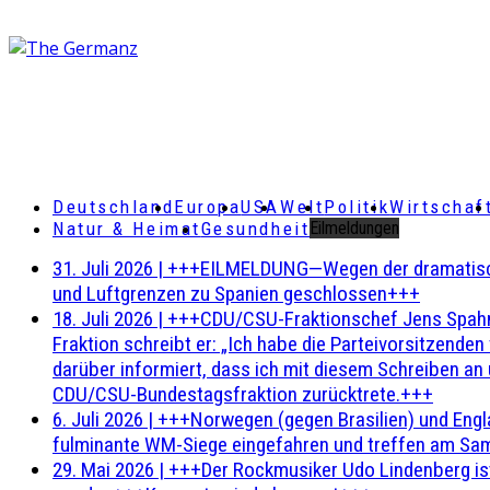
Deutschland
Europa
USA
Welt
Politik
Wirtschaf
Natur & Heimat
Gesundheit
Eilmeldungen
31. Juli 2026
|
+++EILMELDUNG—Wegen der dramatischen 
und Luftgrenzen zu Spanien geschlossen+++
18. Juli 2026
|
+++CDU/CSU-Fraktionschef Jens Spahn ha
Fraktion schreibt er: „Ich habe die Parteivorsitzend
darüber informiert, dass ich mit diesem Schreiben an
CDU/CSU-Bundestagsfraktion zurücktrete.+++
6. Juli 2026
|
+++Norwegen (gegen Brasilien) und Engl
fulminante WM-Siege eingefahren und treffen am Sam
29. Mai 2026
|
+++Der Rockmusiker Udo Lindenberg ist