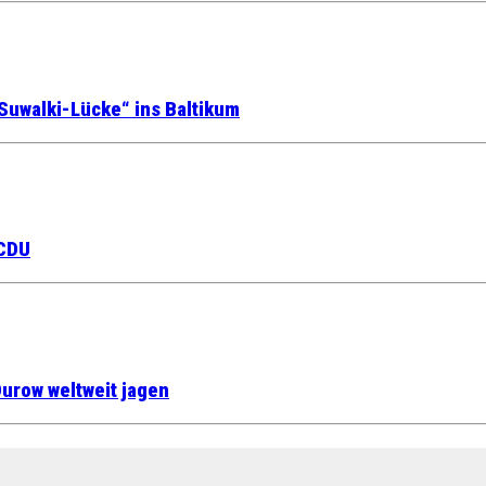
Suwalki-Lücke“ ins Baltikum
 CDU
urow weltweit jagen