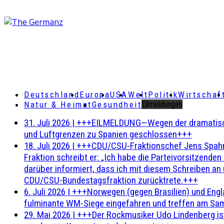
Deutschland
Europa
USA
Welt
Politik
Wirtschaf
Natur & Heimat
Gesundheit
Eilmeldungen
31. Juli 2026
|
+++EILMELDUNG—Wegen der dramatischen 
und Luftgrenzen zu Spanien geschlossen+++
18. Juli 2026
|
+++CDU/CSU-Fraktionschef Jens Spahn ha
Fraktion schreibt er: „Ich habe die Parteivorsitzend
darüber informiert, dass ich mit diesem Schreiben an
CDU/CSU-Bundestagsfraktion zurücktrete.+++
6. Juli 2026
|
+++Norwegen (gegen Brasilien) und Engl
fulminante WM-Siege eingefahren und treffen am Sam
29. Mai 2026
|
+++Der Rockmusiker Udo Lindenberg ist