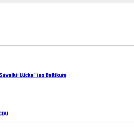
Suwalki-Lücke“ ins Baltikum
 CDU