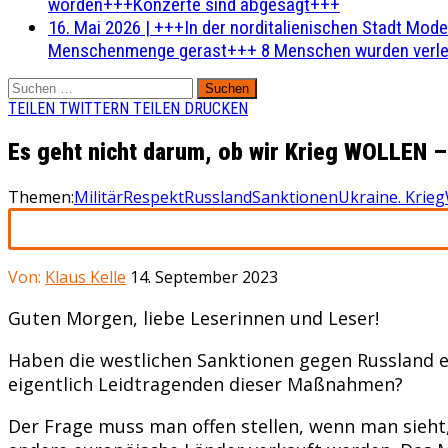
worden+++Konzerte sind abgesagt+++
16. Mai 2026
|
+++In der norditalienischen Stadt Mode
Menschenmenge gerast+++ 8 Menschen wurden verlet
Suchen
nach:
TEILEN
TWITTERN
TEILEN
DRUCKEN
Es geht nicht darum, ob wir Krieg WOLLEN –
Themen:
Militär
Respekt
Russland
Sanktionen
Ukraine. Krieg
Von:
Klaus Kelle
14. September 2023
Guten Morgen, liebe Leserinnen und Leser!
Haben die westlichen Sanktionen gegen Russland e
eigentlich Leidtragenden dieser Maßnahmen?
Der Frage muss man offen stellen, wenn man sieht