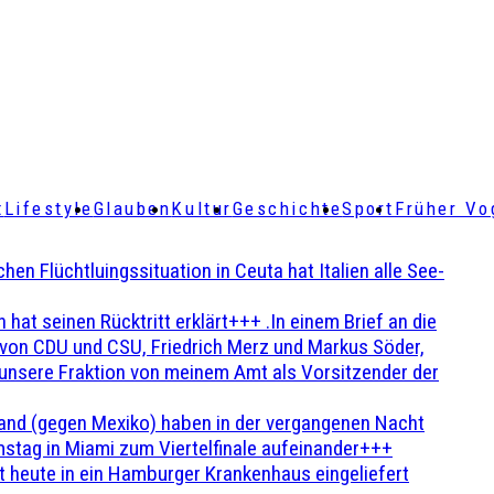
t
Lifestyle
Glauben
Kultur
Geschichte
Sport
Früher Vo
Flüchtluingssituation in Ceuta hat Italien alle See-
t seinen Rücktritt erklärt+++ .In einem Brief an die
en von CDU und CSU, Friedrich Merz und Markus Söder,
 unsere Fraktion von meinem Amt als Vorsitzender der
and (gegen Mexiko) haben in der vergangenen Nacht
stag in Miami zum Viertelfinale aufeinander+++
 heute in ein Hamburger Krankenhaus eingeliefert