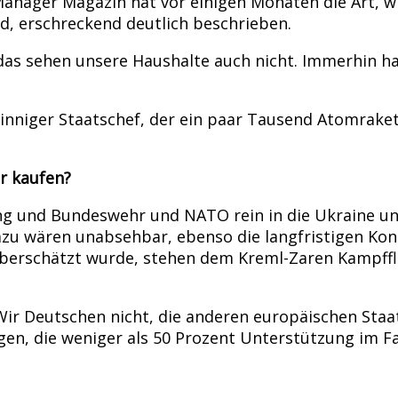
anager Magazin hat vor einigen Monaten die Art, wi
d, erschreckend deutlich beschrieben.
r das sehen unsere Haushalte auch nicht. Immerhin 
iger Staatschef, der ein paar Tausend Atomraketen 
r kaufen?
ng und Bundeswehr und NATO rein in die Ukraine un
azu wären unabsehbar, ebenso die langfristigen Kons
 überschätzt wurde, stehen dem Kreml-Zaren Kampff
Wir Deutschen nicht, die anderen europäischen Staat
en, die weniger als 50 Prozent Unterstützung im Fal