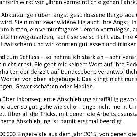
ahrerin wirkt von „ihren vermeintlich eigenen Fahr
 Abkürzungen über längst geschlossene Bergpfade u
ird. Sie nimmt zwar widerwillig auch Ihre Angst, Ih
darum bitten, ein vernünftigeres Tempo vorzulegen,
etz hinwegzusetzen, lacht sie Sie schlicht aus. Ih
l zwitschern und wir konnten gut essen und trinken
 und zum Schluss – so nehme ich stark an – sehr verä
t nicht ernst. Sie geht mit keinem Wort auf Ihre Bed
rhalten der derzeit auf Bundesebene verantwortli
Worten von oben abgebügelt. Das klingt nicht nur a
tungen, Gewerkschaften oder Medien.
on über inkonsequente Abschiebung straffällig gewor
and aber so gut gehe wie schon lange nicht mehr. Un
et. Über all die Tricks, mit denen die Arbeitslosens
Thema Abschiebung ist damit erstmal beerdigt.
400.000 Eingereiste aus dem Jahr 2015, von denen di