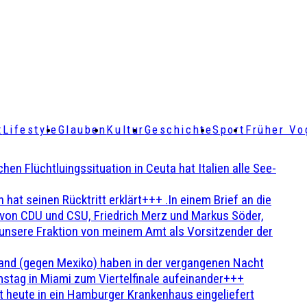
t
Lifestyle
Glauben
Kultur
Geschichte
Sport
Früher Vo
Flüchtluingssituation in Ceuta hat Italien alle See-
t seinen Rücktritt erklärt+++ .In einem Brief an die
en von CDU und CSU, Friedrich Merz und Markus Söder,
 unsere Fraktion von meinem Amt als Vorsitzender der
and (gegen Mexiko) haben in der vergangenen Nacht
stag in Miami zum Viertelfinale aufeinander+++
 heute in ein Hamburger Krankenhaus eingeliefert