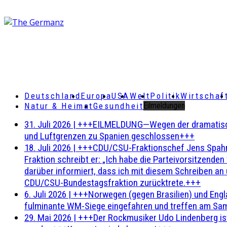
Deutschland
Europa
USA
Welt
Politik
Wirtschaf
Natur & Heimat
Gesundheit
Eilmeldungen
31. Juli 2026
|
+++EILMELDUNG—Wegen der dramatischen 
und Luftgrenzen zu Spanien geschlossen+++
18. Juli 2026
|
+++CDU/CSU-Fraktionschef Jens Spahn ha
Fraktion schreibt er: „Ich habe die Parteivorsitzend
darüber informiert, dass ich mit diesem Schreiben an
CDU/CSU-Bundestagsfraktion zurücktrete.+++
6. Juli 2026
|
+++Norwegen (gegen Brasilien) und Engl
fulminante WM-Siege eingefahren und treffen am Sam
29. Mai 2026
|
+++Der Rockmusiker Udo Lindenberg ist