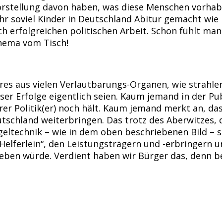
rstellung davon haben, was diese Menschen vorhaben
r soviel Kinder in Deutschland Abitur gemacht wie no
h erfolgreichen politischen Arbeit. Schon fühlt man
hema vom Tisch!
es aus vielen Verlautbarungs-Organen, wie strahle
ieser Erfolge eigentlich seien. Kaum jemand in der P
er Politik(er) noch hält. Kaum jemand merkt an, dass 
tschland weiterbringen. Das trotz des Aberwitzes, d
Regeltechnik – wie in dem oben beschriebenen Bild – 
n Helferlein“, den Leistungsträgern und -erbringern 
eben würde. Verdient haben wir Bürger das, denn b