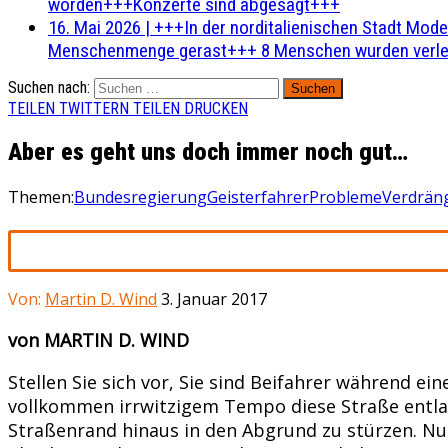
worden+++Konzerte sind abgesagt+++
16. Mai 2026
|
+++In der norditalienischen Stadt Mode
Menschenmenge gerast+++ 8 Menschen wurden verlet
Suchen nach:
TEILEN
TWITTERN
TEILEN
DRUCKEN
Aber es geht uns doch immer noch gut…
Themen:
Bundesregierung
Geisterfahrer
Probleme
Verdrän
Von:
Martin D. Wind
3. Januar 2017
von MARTIN D. WIND
Stellen Sie sich vor, Sie sind Beifahrer während ein
vollkommen irrwitzigem Tempo diese Straße entlan
Straßenrand hinaus in den Abgrund zu stürzen. Nur