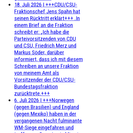
18. Juli 2026
|
+++CDU/CSU-
Fraktionschef Jens Spahn hat
seinen Rücktritt erklärt+++ .In
einem Brief an die Fraktion
schreibt er: „Ich habe die
Parteivorsitzenden von CDU
und CSU, Friedrich Merz und
Markus Söder, darüber
informiert, dass ich mit diesem
Schreiben an unsere Fraktion
von meinem Amt als
Vorsitzender der CDU/CSU-
Bundestagsfraktion
zurücktrete.+++
6. Juli 2026
|
+++Norwegen
(gegen Brasilien) und England
(gegen Mexiko) haben in der
vergangenen Nacht fulminante
WM-Siege eingefahren und