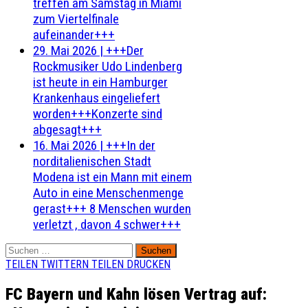
treffen am Samstag in Miami
zum Viertelfinale
aufeinander+++
29. Mai 2026
|
+++Der
Rockmusiker Udo Lindenberg
ist heute in ein Hamburger
Krankenhaus eingeliefert
worden+++Konzerte sind
abgesagt+++
16. Mai 2026
|
+++In der
norditalienischen Stadt
Modena ist ein Mann mit einem
Auto in eine Menschenmenge
gerast+++ 8 Menschen wurden
verletzt , davon 4 schwer+++
Suchen
nach:
TEILEN
TWITTERN
TEILEN
DRUCKEN
FC Bayern und Kahn lösen Vertrag auf: