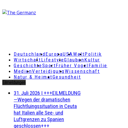
Deutschland
Europa
USA
Welt
Politik
Wirtschaft
Lifestyle
Glauben
Kultur
Geschichte
Sport
Früher Vogel
Familie
Medien
Verteidigung
Wissenschaft
Natur & Heimat
Gesundheit
Eilmeldungen
31. Juli 2026
|
+++EILMELDUNG
—Wegen der dramatischen
Flüchtluingssituation in Ceuta
hat Italien alle See- und
Luftgrenzen zu Spanien
geschlossen+++