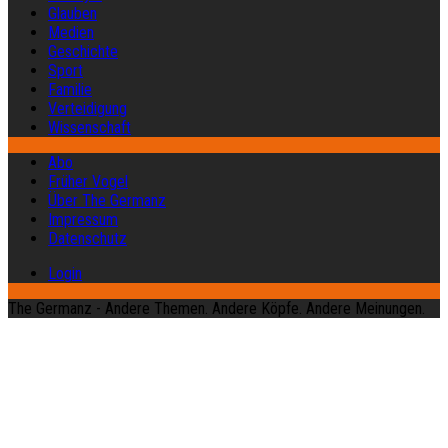
Glauben
Medien
Geschichte
Sport
Familie
Verteidigung
Wissenschaft
Abo
Früher Vogel
Über The Germanz
Impressum
Datenschutz
Login
The Germanz - Andere Themen. Andere Köpfe. Andere Meinungen.