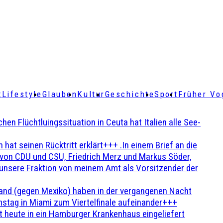
t
Lifestyle
Glauben
Kultur
Geschichte
Sport
Früher Vo
Flüchtluingssituation in Ceuta hat Italien alle See-
t seinen Rücktritt erklärt+++ .In einem Brief an die
en von CDU und CSU, Friedrich Merz und Markus Söder,
 unsere Fraktion von meinem Amt als Vorsitzender der
and (gegen Mexiko) haben in der vergangenen Nacht
stag in Miami zum Viertelfinale aufeinander+++
 heute in ein Hamburger Krankenhaus eingeliefert