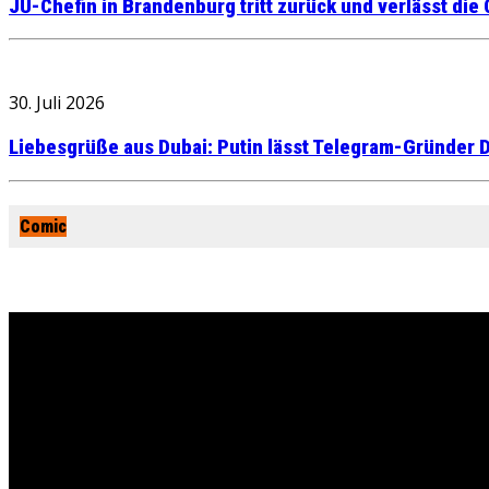
JU-Chefin in Brandenburg tritt zurück und verlässt die
30. Juli 2026
Liebesgrüße aus Dubai: Putin lässt Telegram-Gründer D
Comic