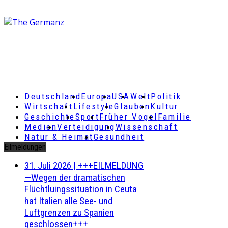
Deutschland
Europa
USA
Welt
Politik
Wirtschaft
Lifestyle
Glauben
Kultur
Geschichte
Sport
Früher Vogel
Familie
Medien
Verteidigung
Wissenschaft
Natur & Heimat
Gesundheit
Eilmeldungen
31. Juli 2026
|
+++EILMELDUNG
—Wegen der dramatischen
Flüchtluingssituation in Ceuta
hat Italien alle See- und
Luftgrenzen zu Spanien
geschlossen+++