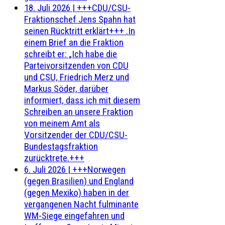
18. Juli 2026
|
+++CDU/CSU-
Fraktionschef Jens Spahn hat
seinen Rücktritt erklärt+++ .In
einem Brief an die Fraktion
schreibt er: „Ich habe die
Parteivorsitzenden von CDU
und CSU, Friedrich Merz und
Markus Söder, darüber
informiert, dass ich mit diesem
Schreiben an unsere Fraktion
von meinem Amt als
Vorsitzender der CDU/CSU-
Bundestagsfraktion
zurücktrete.+++
6. Juli 2026
|
+++Norwegen
(gegen Brasilien) und England
(gegen Mexiko) haben in der
vergangenen Nacht fulminante
WM-Siege eingefahren und