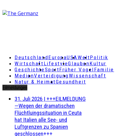
Deutschland
Europa
USA
Welt
Politik
Wirtschaft
Lifestyle
Glauben
Kultur
Geschichte
Sport
Früher Vogel
Familie
Medien
Verteidigung
Wissenschaft
Natur & Heimat
Gesundheit
Eilmeldungen
31. Juli 2026
|
+++EILMELDUNG
—Wegen der dramatischen
Flüchtluingssituation in Ceuta
hat Italien alle See- und
Luftgrenzen zu Spanien
geschlossen+++