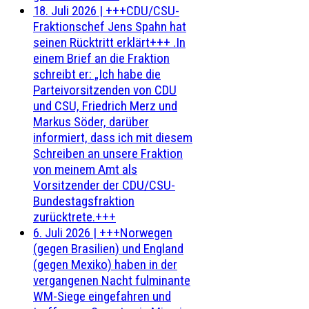
18. Juli 2026
|
+++CDU/CSU-
Fraktionschef Jens Spahn hat
seinen Rücktritt erklärt+++ .In
einem Brief an die Fraktion
schreibt er: „Ich habe die
Parteivorsitzenden von CDU
und CSU, Friedrich Merz und
Markus Söder, darüber
informiert, dass ich mit diesem
Schreiben an unsere Fraktion
von meinem Amt als
Vorsitzender der CDU/CSU-
Bundestagsfraktion
zurücktrete.+++
6. Juli 2026
|
+++Norwegen
(gegen Brasilien) und England
(gegen Mexiko) haben in der
vergangenen Nacht fulminante
WM-Siege eingefahren und