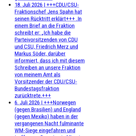
18. Juli 2026
|
+++CDU/CSU-
Fraktionschef Jens Spahn hat
seinen Rücktritt erklärt+++ .In
einem Brief an die Fraktion
schreibt er: „Ich habe die
Parteivorsitzenden von CDU
und CSU, Friedrich Merz und
Markus Söder, darüber
informiert, dass ich mit diesem
Schreiben an unsere Fraktion
von meinem Amt als
Vorsitzender der CDU/CSU-
Bundestagsfraktion
zurücktrete.+++
6. Juli 2026
|
+++Norwegen
(gegen Brasilien) und England
(gegen Mexiko) haben in der
vergangenen Nacht fulminante
WM-Siege eingefahren und