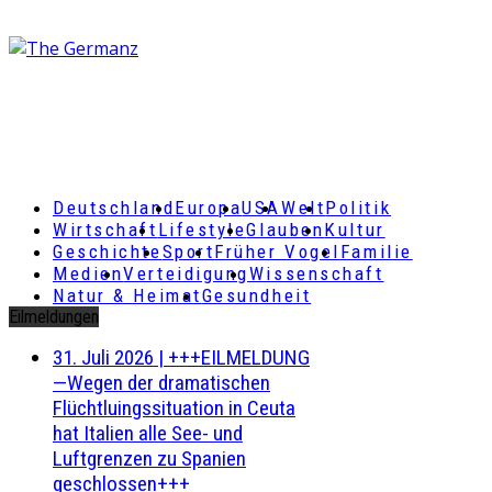
Deutschland
Europa
USA
Welt
Politik
Wirtschaft
Lifestyle
Glauben
Kultur
Geschichte
Sport
Früher Vogel
Familie
Medien
Verteidigung
Wissenschaft
Natur & Heimat
Gesundheit
Eilmeldungen
31. Juli 2026
|
+++EILMELDUNG
—Wegen der dramatischen
Flüchtluingssituation in Ceuta
hat Italien alle See- und
Luftgrenzen zu Spanien
geschlossen+++