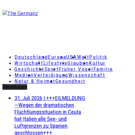
Deutschland
Europa
USA
Welt
Politik
Wirtschaft
Lifestyle
Glauben
Kultur
Geschichte
Sport
Früher Vogel
Familie
Medien
Verteidigung
Wissenschaft
Natur & Heimat
Gesundheit
Eilmeldungen
31. Juli 2026
|
+++EILMELDUNG
—Wegen der dramatischen
Flüchtluingssituation in Ceuta
hat Italien alle See- und
Luftgrenzen zu Spanien
geschlossen+++