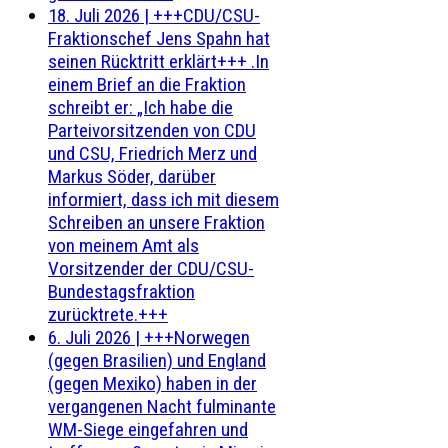
18. Juli 2026
|
+++CDU/CSU-
Fraktionschef Jens Spahn hat
seinen Rücktritt erklärt+++ .In
einem Brief an die Fraktion
schreibt er: „Ich habe die
Parteivorsitzenden von CDU
und CSU, Friedrich Merz und
Markus Söder, darüber
informiert, dass ich mit diesem
Schreiben an unsere Fraktion
von meinem Amt als
Vorsitzender der CDU/CSU-
Bundestagsfraktion
zurücktrete.+++
6. Juli 2026
|
+++Norwegen
(gegen Brasilien) und England
(gegen Mexiko) haben in der
vergangenen Nacht fulminante
WM-Siege eingefahren und