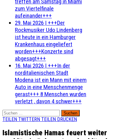
treffen am Samstag in Miami
zum Viertelfinale
aufeinander+++
29. Mai 2026
|
+++Der
Rockmusiker Udo Lindenberg
ist heute in ein Hamburger
Krankenhaus eingeliefert
worden+++Konzerte sind
abgesagt+++
16. Mai 2026
|
+++In der
norditalienischen Stadt
Modena ist ein Mann mit einem
Auto in eine Menschenmenge
gerast+++ 8 Menschen wurden
verletzt , davon 4 schwer+++
Suchen
nach:
TEILEN
TWITTERN
TEILEN
DRUCKEN
Islamistische Hamas feuert weiter