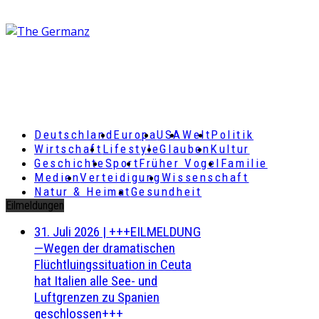
Deutschland
Europa
USA
Welt
Politik
Wirtschaft
Lifestyle
Glauben
Kultur
Geschichte
Sport
Früher Vogel
Familie
Medien
Verteidigung
Wissenschaft
Natur & Heimat
Gesundheit
Eilmeldungen
31. Juli 2026
|
+++EILMELDUNG
—Wegen der dramatischen
Flüchtluingssituation in Ceuta
hat Italien alle See- und
Luftgrenzen zu Spanien
geschlossen+++