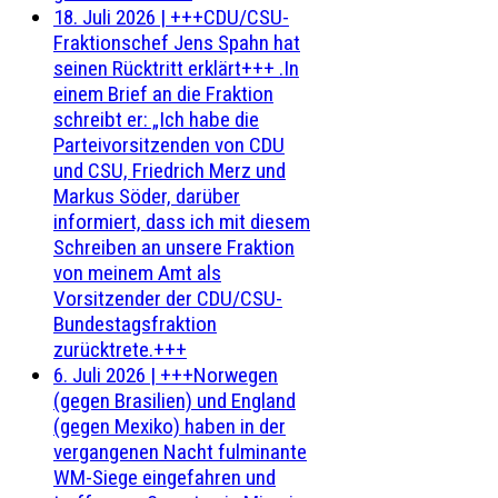
18. Juli 2026
|
+++CDU/CSU-
Fraktionschef Jens Spahn hat
seinen Rücktritt erklärt+++ .In
einem Brief an die Fraktion
schreibt er: „Ich habe die
Parteivorsitzenden von CDU
und CSU, Friedrich Merz und
Markus Söder, darüber
informiert, dass ich mit diesem
Schreiben an unsere Fraktion
von meinem Amt als
Vorsitzender der CDU/CSU-
Bundestagsfraktion
zurücktrete.+++
6. Juli 2026
|
+++Norwegen
(gegen Brasilien) und England
(gegen Mexiko) haben in der
vergangenen Nacht fulminante
WM-Siege eingefahren und