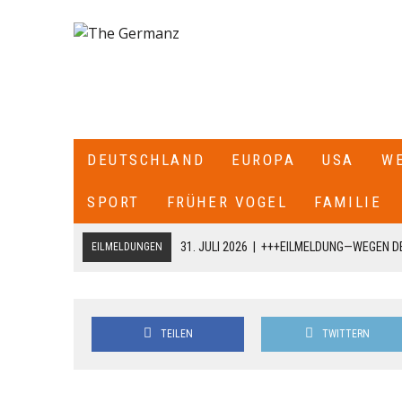
DEUTSCHLAND
EUROPA
USA
W
SPORT
FRÜHER VOGEL
FAMILIE
31. JULI 2026
|
+++EILMELDUNG—WEGEN DE
EILMELDUNGEN
ITALIEN ALLE SEE- UND LUFTGRENZEN ZU
18. JULI 2026
|
+++CDU/CSU-FRAKTIONSCHEF JENS SPAHN HA
TEILEN
TWITTERN
FRAKTION SCHREIBT ER: „ICH HABE DIE PARTEIVORSITZEND
DARÜBER INFORMIERT, DASS ICH MIT DIESEM SCHREIBEN A
CDU/CSU-BUNDESTAGSFRAKTION ZURÜCKTRETE.+++