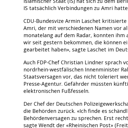
Islamischer Staat (IS) hat sich zu dem Ber
IS tatsächlich Verbindungen zu Amri hatte
CDU-Bundesvize Armin Laschet kritisierte 
Amri, der mit verschiedenen Namen vor al
monatelang auf dem Radar, konnten ihm ab
wir seit gestern bekommen, die können ei
gearbeitet haben», sagte Laschet im Deut
Auch FDP-Chef Christian Lindner sprach vo
nordrhein-westfälischen Innenminister Ralf
Staatsversagen vor, das nicht toleriert w
Presse-Agentur. Gefährder müssten künfti
elektronischen Fußfesseln.
Der Chef der Deutschen Polizeigewerkscha
die Behörden zurück. «Ich finde es schändl
Behördenversagen zu sprechen. Erst recht,
sagte Wendt der «Rheinischen Post» (Frei