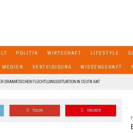
ELT
POLITIK
WIRTSCHAFT
LIFESTYLE
G
MEDIEN
VERTEIDIGUNG
WISSENSCHAFT
R DRAMATISCHEN FLÜCHTLUINGSSITUATION IN CEUTA HAT
 SPANIEN GESCHLOSSEN+++
T SEINEN RÜCKTRITT ERKLÄRT+++ .IN EINEM BRIEF AN DIE
TEILEN
DRUCKEN
EN VON CDU UND CSU, FRIEDRICH MERZ UND MARKUS SÖDER,
7
N UNSERE FRAKTION VON MEINEM AMT ALS VORSITZENDER DER