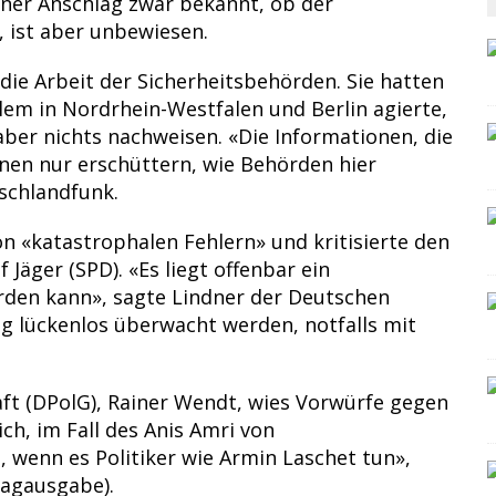
liner Anschlag zwar bekannt, ob der
, ist aber unbewiesen.
die Arbeit der Sicherheitsbehörden. Sie hatten
lem in Nordrhein-Westfalen und Berlin agierte,
er nichts nachweisen. «Die Informationen, die
nen nur erschüttern, wie Behörden hier
schlandfunk.
n «katastrophalen Fehlern» und kritisierte den
 Jäger (SPD). «Es liegt offenbar ein
erden kann», sagte Lindner der Deutschen
g lückenlos überwacht werden, notfalls mit
ft (DPolG), Rainer Wendt, wies Vorwürfe gegen
ich, im Fall des Anis Amri von
 wenn es Politiker wie Armin Laschet tun»,
tagausgabe).