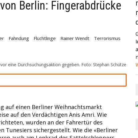
von Berlin: Fingerabdrücke
AND (GEGEN MEXIKO) HABEN IN DER VERGANGENEN NACHT
STAG IN MIAMI ZUM VIERTELFINALE AUFEINANDER+++
HEUTE IN EIN HAMBURGER KRANKENHAUS EINGELIEFERT
er
Fahndung
Flüchtlinge
Rainer Wendt
Terrorismus
l
NA IST EIN MANN MIT EINEM AUTO IN EINE MENSCHENMENGE
HWER+++
zuvor eine Durchsuchungsaktion gegeben. Foto: Stephan Schütze
W
ag auf einen Berliner Weihnachtsmarkt
ise auf den Verdächtigen Anis Amri. Wie
chteten, wurden an der Fahrertür des
 Tunesiers sichergestellt. Wie die «Berliner
uren auch am Lenkrad des Sattelschleppers