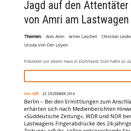
Jagd auf den Attentäter 
6. JULI 2026
|
+++NORWEGEN (GEGEN BRASILIEN) UND ENGL
von Amri am Lastwagen
FULMINANTE WM-SIEGE EINGEFAHREN UND TREFFEN AM SAM
29. MAI 2026
|
+++DER ROCKMUSIKER UDO LINDENBERG IST 
Themen:
Anis Amri
Armin Laschet
Christian Lindn
WORDEN+++KONZERTE SIND ABGESAGT+++
Ursula Von Der Leyen
16. MAI 2026
|
+++IN DER NORDITALIENISCHEN STADT MODE
GERAST+++ 8 MENSCHEN WURDEN VERLETZT , DAVON 4 SC
Polizisten vor einem Haus in Dortmund. Dort hatte es 
Von:
GER
22. DEZEMBER 2016
Berlin – Bei den Ermittlungen zum Anschl
erhärten sich nach Medienberichten Hinwe
«Süddeutsche Zeitung», WDR und NDR beri
Lastwagens Fingerabdrücke des 24-jährigen
Zeitung» erfuhr, sollen entsprechende Sp