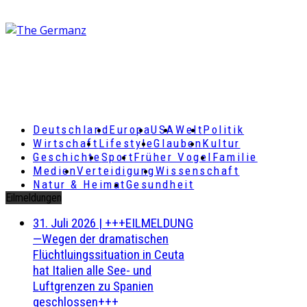
Deutschland
Europa
USA
Welt
Politik
Wirtschaft
Lifestyle
Glauben
Kultur
Geschichte
Sport
Früher Vogel
Familie
Medien
Verteidigung
Wissenschaft
Natur & Heimat
Gesundheit
Eilmeldungen
31. Juli 2026
|
+++EILMELDUNG
—Wegen der dramatischen
Flüchtluingssituation in Ceuta
hat Italien alle See- und
Luftgrenzen zu Spanien
geschlossen+++