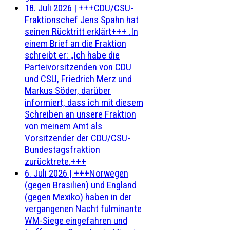
18. Juli 2026
|
+++CDU/CSU-
Fraktionschef Jens Spahn hat
seinen Rücktritt erklärt+++ .In
einem Brief an die Fraktion
schreibt er: „Ich habe die
Parteivorsitzenden von CDU
und CSU, Friedrich Merz und
Markus Söder, darüber
informiert, dass ich mit diesem
Schreiben an unsere Fraktion
von meinem Amt als
Vorsitzender der CDU/CSU-
Bundestagsfraktion
zurücktrete.+++
6. Juli 2026
|
+++Norwegen
(gegen Brasilien) und England
(gegen Mexiko) haben in der
vergangenen Nacht fulminante
WM-Siege eingefahren und