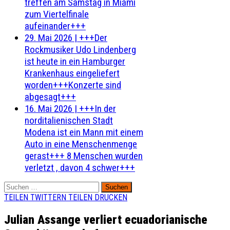
treffen am Samstag in Miami
zum Viertelfinale
aufeinander+++
29. Mai 2026
|
+++Der
Rockmusiker Udo Lindenberg
ist heute in ein Hamburger
Krankenhaus eingeliefert
worden+++Konzerte sind
abgesagt+++
16. Mai 2026
|
+++In der
norditalienischen Stadt
Modena ist ein Mann mit einem
Auto in eine Menschenmenge
gerast+++ 8 Menschen wurden
verletzt , davon 4 schwer+++
Suchen
nach:
TEILEN
TWITTERN
TEILEN
DRUCKEN
Julian Assange verliert ecuadorianische