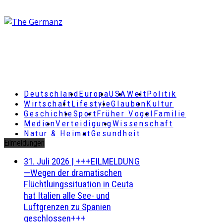
Deutschland
Europa
USA
Welt
Politik
Wirtschaft
Lifestyle
Glauben
Kultur
Geschichte
Sport
Früher Vogel
Familie
Medien
Verteidigung
Wissenschaft
Natur & Heimat
Gesundheit
Eilmeldungen
31. Juli 2026
|
+++EILMELDUNG
—Wegen der dramatischen
Flüchtluingssituation in Ceuta
hat Italien alle See- und
Luftgrenzen zu Spanien
geschlossen+++