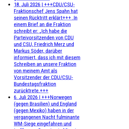
18. Juli 2026
|
+++CDU/CSU-
Fraktionschef Jens Spahn hat
seinen Rücktritt erklärt+++ .In
einem Brief an die Fraktion
schreibt er: „Ich habe die
Parteivorsitzenden von CDU
und CSU, Friedrich Merz und
Markus Söder, darüber
informiert, dass ich mit diesem
Schreiben an unsere Fraktion
von meinem Amt als
Vorsitzender der CDU/CSU-
Bundestagsfraktion
zurücktrete.+++
6. Juli 2026
|
+++Norwegen
(gegen Brasilien) und England
(gegen Mexiko) haben in der
vergangenen Nacht fulminante
WM-Siege eingefahren und