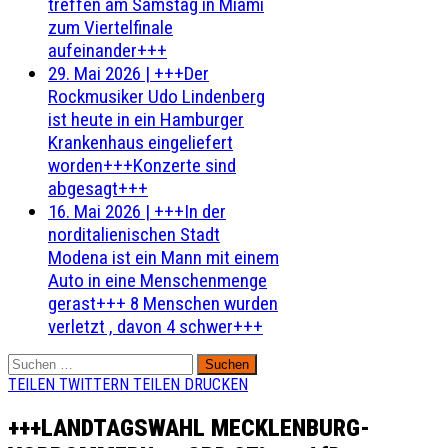
treffen am Samstag in Miami
zum Viertelfinale
aufeinander+++
29. Mai 2026
|
+++Der
Rockmusiker Udo Lindenberg
ist heute in ein Hamburger
Krankenhaus eingeliefert
worden+++Konzerte sind
abgesagt+++
16. Mai 2026
|
+++In der
norditalienischen Stadt
Modena ist ein Mann mit einem
Auto in eine Menschenmenge
gerast+++ 8 Menschen wurden
verletzt , davon 4 schwer+++
Suchen
nach:
TEILEN
TWITTERN
TEILEN
DRUCKEN
+++LANDTAGSWAHL MECKLENBURG-