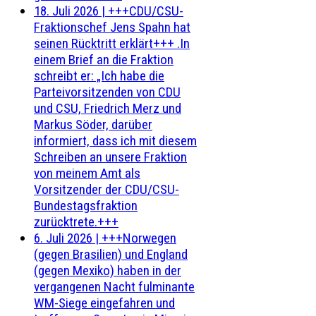
18. Juli 2026
|
+++CDU/CSU-
Fraktionschef Jens Spahn hat
seinen Rücktritt erklärt+++ .In
einem Brief an die Fraktion
schreibt er: „Ich habe die
Parteivorsitzenden von CDU
und CSU, Friedrich Merz und
Markus Söder, darüber
informiert, dass ich mit diesem
Schreiben an unsere Fraktion
von meinem Amt als
Vorsitzender der CDU/CSU-
Bundestagsfraktion
zurücktrete.+++
6. Juli 2026
|
+++Norwegen
(gegen Brasilien) und England
(gegen Mexiko) haben in der
vergangenen Nacht fulminante
WM-Siege eingefahren und