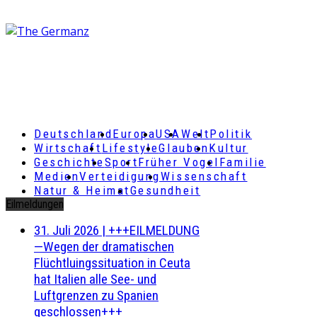
Deutschland
Europa
USA
Welt
Politik
Wirtschaft
Lifestyle
Glauben
Kultur
Geschichte
Sport
Früher Vogel
Familie
Medien
Verteidigung
Wissenschaft
Natur & Heimat
Gesundheit
Eilmeldungen
31. Juli 2026
|
+++EILMELDUNG
—Wegen der dramatischen
Flüchtluingssituation in Ceuta
hat Italien alle See- und
Luftgrenzen zu Spanien
geschlossen+++