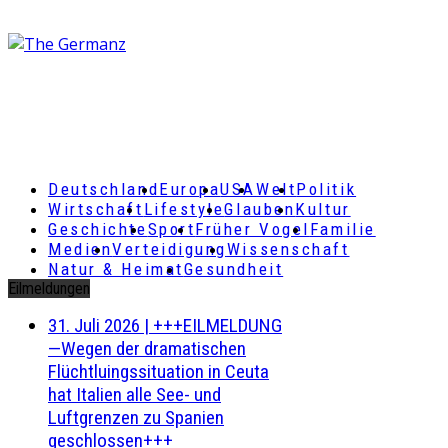
Deutschland
Europa
USA
Welt
Politik
Wirtschaft
Lifestyle
Glauben
Kultur
Geschichte
Sport
Früher Vogel
Familie
Medien
Verteidigung
Wissenschaft
Natur & Heimat
Gesundheit
Eilmeldungen
31. Juli 2026
|
+++EILMELDUNG
—Wegen der dramatischen
Flüchtluingssituation in Ceuta
hat Italien alle See- und
Luftgrenzen zu Spanien
geschlossen+++