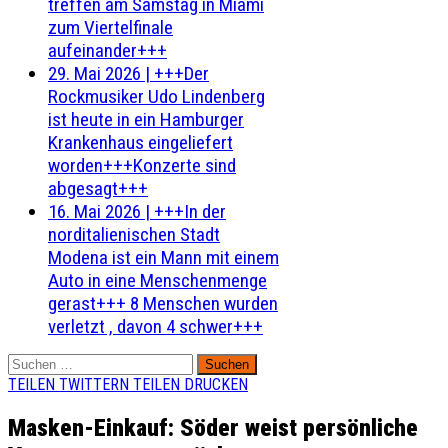
treffen am Samstag in Miami
zum Viertelfinale
aufeinander+++
29. Mai 2026
|
+++Der
Rockmusiker Udo Lindenberg
ist heute in ein Hamburger
Krankenhaus eingeliefert
worden+++Konzerte sind
abgesagt+++
16. Mai 2026
|
+++In der
norditalienischen Stadt
Modena ist ein Mann mit einem
Auto in eine Menschenmenge
gerast+++ 8 Menschen wurden
verletzt , davon 4 schwer+++
Suchen
nach:
TEILEN
TWITTERN
TEILEN
DRUCKEN
Masken-Einkauf: Söder weist persönliche