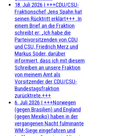
18. Juli 2026
|
+++CDU/CSU-
Fraktionschef Jens Spahn hat
seinen Rücktritt erklärt+++ .In
einem Brief an die Fraktion
schreibt er: „Ich habe die
Parteivorsitzenden von CDU
und CSU, Friedrich Merz und
Markus Söder, darüber
informiert, dass ich mit diesem
Schreiben an unsere Fraktion
von meinem Amt als
Vorsitzender der CDU/CSU-
Bundestagsfraktion
zurücktrete.+++
6. Juli 2026
|
+++Norwegen
(gegen Brasilien) und England
(gegen Mexiko) haben in der
vergangenen Nacht fulminante
WM-Siege eingefahren und