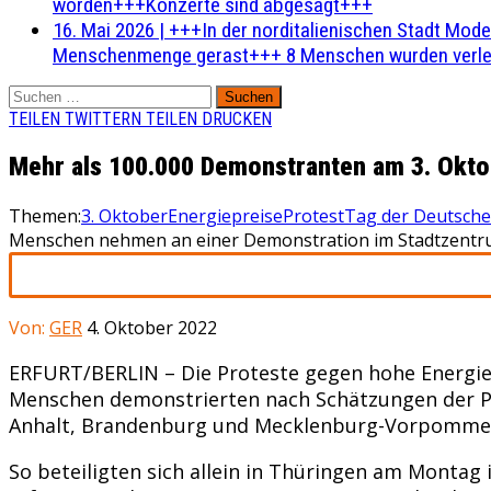
worden+++Konzerte sind abgesagt+++
16. Mai 2026
|
+++In der norditalienischen Stadt Mode
Menschenmenge gerast+++ 8 Menschen wurden verlet
Suchen
nach:
TEILEN
TWITTERN
TEILEN
DRUCKEN
Mehr als 100.000 Demonstranten am 3. Okto
Themen:
3. Oktober
Energiepreise
Protest
Tag der Deutsche
Menschen nehmen an einer Demonstration im Stadtzentrum von
Von:
GER
4. Oktober 2022
ERFURT/BERLIN – Die Proteste gegen hohe Energiep
Menschen demonstrierten nach Schätzungen der Po
Anhalt, Brandenburg und Mecklenburg-Vorpommern
So beteiligten sich allein in Thüringen am Monta