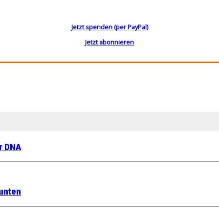
Jetzt spenden (per PayPal)
Jetzt abonnieren
er DNA
 unten