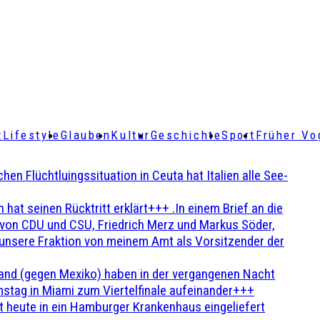
t
Lifestyle
Glauben
Kultur
Geschichte
Sport
Früher Vo
Flüchtluingssituation in Ceuta hat Italien alle See-
t seinen Rücktritt erklärt+++ .In einem Brief an die
en von CDU und CSU, Friedrich Merz und Markus Söder,
 unsere Fraktion von meinem Amt als Vorsitzender der
and (gegen Mexiko) haben in der vergangenen Nacht
stag in Miami zum Viertelfinale aufeinander+++
 heute in ein Hamburger Krankenhaus eingeliefert