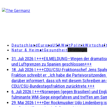
Deutschland
Europa
USA
Welt
Politik
Wirtschaf
Natur & Heimat
Gesundheit
Eilmeldungen
31. Juli 2026
|
+++EILMELDUNG—Wegen der dramatischen 
und Luftgrenzen zu Spanien geschlossen+++
18. Juli 2026
|
+++CDU/CSU-Fraktionschef Jens Spahn ha
Fraktion schreibt er: „Ich habe die Parteivorsitzend
darüber informiert, dass ich mit diesem Schreiben an
CDU/CSU-Bundestagsfraktion zurücktrete.+++
6. Juli 2026
|
+++Norwegen (gegen Brasilien) und Engl
fulminante WM-Siege eingefahren und treffen am Sam
29. Mai 2026
|
+++Der Rockmusiker Udo Lindenberg ist