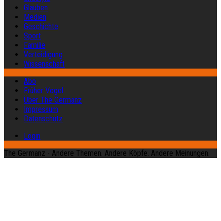
Glauben
Medien
Geschichte
Sport
Familie
Verteidigung
Wissenschaft
Abo
Früher Vogel
Über The Germanz
Impressum
Datenschutz
Login
The Germanz - Andere Themen. Andere Köpfe. Andere Meinungen.