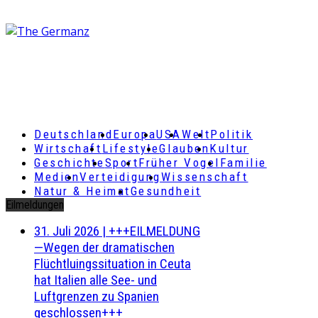
Deutschland
Europa
USA
Welt
Politik
Wirtschaft
Lifestyle
Glauben
Kultur
Geschichte
Sport
Früher Vogel
Familie
Medien
Verteidigung
Wissenschaft
Natur & Heimat
Gesundheit
Eilmeldungen
31. Juli 2026
|
+++EILMELDUNG
—Wegen der dramatischen
Flüchtluingssituation in Ceuta
hat Italien alle See- und
Luftgrenzen zu Spanien
geschlossen+++