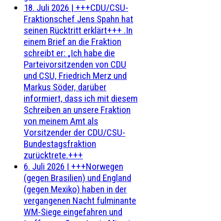
18. Juli 2026
|
+++CDU/CSU-
Fraktionschef Jens Spahn hat
seinen Rücktritt erklärt+++ .In
einem Brief an die Fraktion
schreibt er: „Ich habe die
Parteivorsitzenden von CDU
und CSU, Friedrich Merz und
Markus Söder, darüber
informiert, dass ich mit diesem
Schreiben an unsere Fraktion
von meinem Amt als
Vorsitzender der CDU/CSU-
Bundestagsfraktion
zurücktrete.+++
6. Juli 2026
|
+++Norwegen
(gegen Brasilien) und England
(gegen Mexiko) haben in der
vergangenen Nacht fulminante
WM-Siege eingefahren und