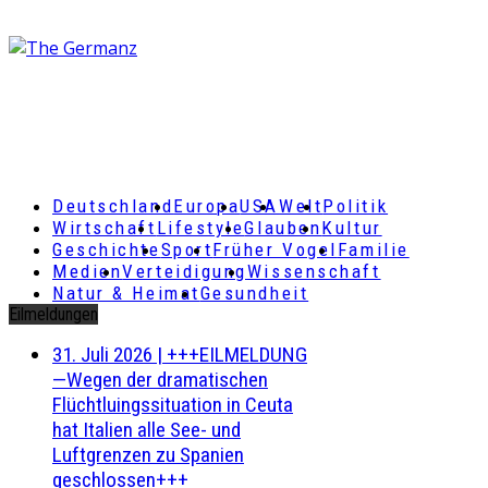
Deutschland
Europa
USA
Welt
Politik
Wirtschaft
Lifestyle
Glauben
Kultur
Geschichte
Sport
Früher Vogel
Familie
Medien
Verteidigung
Wissenschaft
Natur & Heimat
Gesundheit
Eilmeldungen
31. Juli 2026
|
+++EILMELDUNG
—Wegen der dramatischen
Flüchtluingssituation in Ceuta
hat Italien alle See- und
Luftgrenzen zu Spanien
geschlossen+++