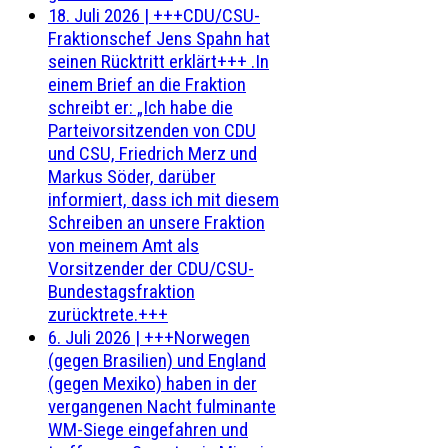
18. Juli 2026
|
+++CDU/CSU-
Fraktionschef Jens Spahn hat
seinen Rücktritt erklärt+++ .In
einem Brief an die Fraktion
schreibt er: „Ich habe die
Parteivorsitzenden von CDU
und CSU, Friedrich Merz und
Markus Söder, darüber
informiert, dass ich mit diesem
Schreiben an unsere Fraktion
von meinem Amt als
Vorsitzender der CDU/CSU-
Bundestagsfraktion
zurücktrete.+++
6. Juli 2026
|
+++Norwegen
(gegen Brasilien) und England
(gegen Mexiko) haben in der
vergangenen Nacht fulminante
WM-Siege eingefahren und