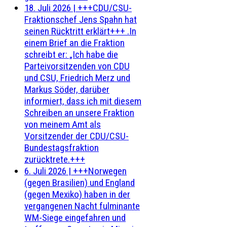
18. Juli 2026
|
+++CDU/CSU-
Fraktionschef Jens Spahn hat
seinen Rücktritt erklärt+++ .In
einem Brief an die Fraktion
schreibt er: „Ich habe die
Parteivorsitzenden von CDU
und CSU, Friedrich Merz und
Markus Söder, darüber
informiert, dass ich mit diesem
Schreiben an unsere Fraktion
von meinem Amt als
Vorsitzender der CDU/CSU-
Bundestagsfraktion
zurücktrete.+++
6. Juli 2026
|
+++Norwegen
(gegen Brasilien) und England
(gegen Mexiko) haben in der
vergangenen Nacht fulminante
WM-Siege eingefahren und