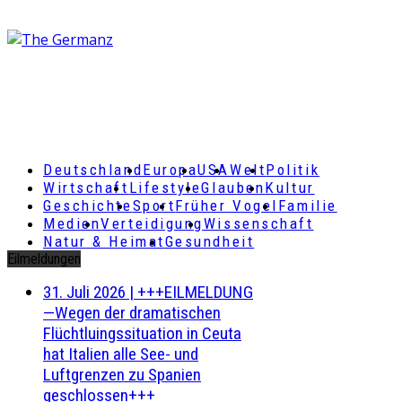
Deutschland
Europa
USA
Welt
Politik
Wirtschaft
Lifestyle
Glauben
Kultur
Geschichte
Sport
Früher Vogel
Familie
Medien
Verteidigung
Wissenschaft
Natur & Heimat
Gesundheit
Eilmeldungen
31. Juli 2026
|
+++EILMELDUNG
—Wegen der dramatischen
Flüchtluingssituation in Ceuta
hat Italien alle See- und
Luftgrenzen zu Spanien
geschlossen+++