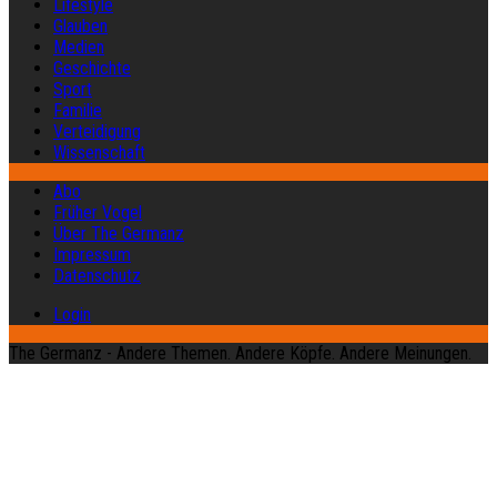
Lifestyle
Glauben
Medien
Geschichte
Sport
Familie
Verteidigung
Wissenschaft
Abo
Früher Vogel
Über The Germanz
Impressum
Datenschutz
Login
The Germanz - Andere Themen. Andere Köpfe. Andere Meinungen.