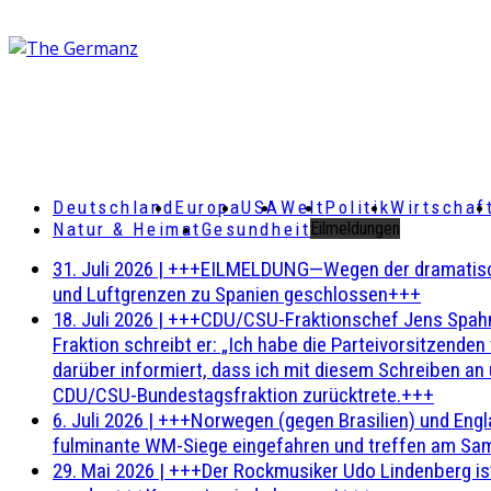
Deutschland
Europa
USA
Welt
Politik
Wirtschaf
Natur & Heimat
Gesundheit
Eilmeldungen
31. Juli 2026
|
+++EILMELDUNG—Wegen der dramatischen 
und Luftgrenzen zu Spanien geschlossen+++
18. Juli 2026
|
+++CDU/CSU-Fraktionschef Jens Spahn ha
Fraktion schreibt er: „Ich habe die Parteivorsitzend
darüber informiert, dass ich mit diesem Schreiben an
CDU/CSU-Bundestagsfraktion zurücktrete.+++
6. Juli 2026
|
+++Norwegen (gegen Brasilien) und Engl
fulminante WM-Siege eingefahren und treffen am Sam
29. Mai 2026
|
+++Der Rockmusiker Udo Lindenberg ist