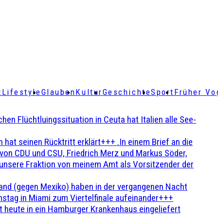
t
Lifestyle
Glauben
Kultur
Geschichte
Sport
Früher Vo
Flüchtluingssituation in Ceuta hat Italien alle See-
t seinen Rücktritt erklärt+++ .In einem Brief an die
en von CDU und CSU, Friedrich Merz und Markus Söder,
 unsere Fraktion von meinem Amt als Vorsitzender der
and (gegen Mexiko) haben in der vergangenen Nacht
stag in Miami zum Viertelfinale aufeinander+++
 heute in ein Hamburger Krankenhaus eingeliefert