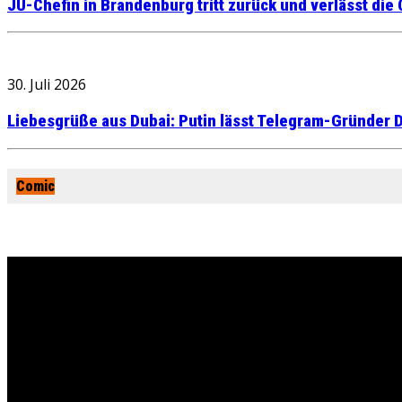
JU-Chefin in Brandenburg tritt zurück und verlässt die
30. Juli 2026
Liebesgrüße aus Dubai: Putin lässt Telegram-Gründer D
Comic