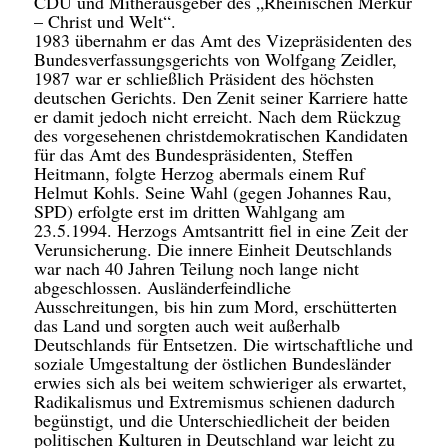
CDU und Mitherausgeber des „Rheinischen Merkur
– Christ und Welt“.
1983 übernahm er das Amt des Vizepräsidenten des
Bundesverfassungsgerichts von Wolfgang Zeidler,
1987 war er schließlich Präsident des höchsten
deutschen Gerichts. Den Zenit seiner Karriere hatte
er damit jedoch nicht erreicht. Nach dem Rückzug
des vorgesehenen christdemokratischen Kandidaten
für das Amt des Bundespräsidenten, Steffen
Heitmann, folgte Herzog abermals einem Ruf
Helmut Kohls. Seine Wahl (gegen Johannes Rau,
SPD) erfolgte erst im dritten Wahlgang am
23.5.1994. Herzogs Amtsantritt fiel in eine Zeit der
Verunsicherung. Die innere Einheit Deutschlands
war nach 40 Jahren Teilung noch lange nicht
abgeschlossen. Ausländerfeindliche
Ausschreitungen, bis hin zum Mord, erschütterten
das Land und sorgten auch weit außerhalb
Deutschlands für Entsetzen. Die wirtschaftliche und
soziale Umgestaltung der östlichen Bundesländer
erwies sich als bei weitem schwieriger als erwartet,
Radikalismus und Extremismus schienen dadurch
begünstigt, und die Unterschiedlicheit der beiden
politischen Kulturen in Deutschland war leicht zu