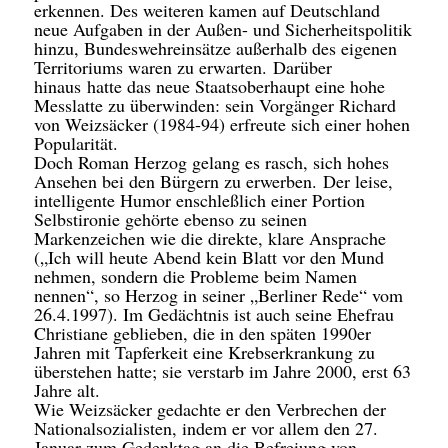
erkennen. Des weiteren kamen auf Deutschland
neue Aufgaben in der Außen- und Sicherheitspolitik
hinzu, Bundeswehreinsätze außerhalb des eigenen
Territoriums waren zu erwarten. Darüber
hinaus hatte das neue Staatsoberhaupt eine hohe
Messlatte zu überwinden: sein Vorgänger Richard
von Weizsäcker (1984-94) erfreute sich einer hohen
Popularität.
Doch Roman Herzog gelang es rasch, sich hohes
Ansehen bei den Bürgern zu erwerben. Der leise,
intelligente Humor enschleßlich einer Portion
Selbstironie gehörte ebenso zu seinen
Markenzeichen wie die direkte, klare Ansprache
(„Ich will heute Abend kein Blatt vor den Mund
nehmen, sondern die Probleme beim Namen
nennen“, so Herzog in seiner „Berliner Rede“ vom
26.4.1997). Im Gedächtnis ist auch seine Ehefrau
Christiane geblieben, die in den späten 1990er
Jahren mit Tapferkeit eine Krebserkrankung zu
überstehen hatte; sie verstarb im Jahre 2000, erst 63
Jahre alt.
Wie Weizsäcker gedachte er den Verbrechen der
Nationalsozialisten, indem er vor allem den 27.
Januar zum Gedenktag an die Befreiung von