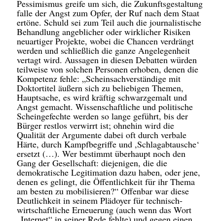
Pessimismus greife um sich, die Zukunftsgestaltung
falle der Angst zum Opfer, der Ruf nach dem Staat
ertöne. Schuld sei zum Teil auch die journalistische
Behandlung angeblicher oder wirklicher Risiken
neuartiger Projekte, wobei die Chancen verdrängt
werden und schließlich die ganze Angelegenheit
vertagt wird. Aussagen in diesen Debatten würden
teilweise von solchen Personen erhoben, denen die
Kompetenz fehle: „Scheinsachverständige mit
Doktortitel äußern sich zu beliebigen Themen,
Hauptsache, es wird kräftig schwarzgemalt und
Angst gemacht. Wissenschaftliche und politische
Scheingefechte werden so lange geführt, bis der
Bürger restlos verwirrt ist; ohnehin wird die
Qualität der Argumente dabei oft durch verbale
Härte, durch Kampfbegriffe und ,Schlagabtausche‘
ersetzt (…). Wer bestimmt überhaupt noch den
Gang der Gesellschaft: diejenigen, die die
demokratische Legitimation dazu haben, oder jene,
denen es gelingt, die Öffentlichkeit für ihr Thema
am besten zu mobilisieren?“ Offenbar war diese
Deutlichkeit in seinem Plädoyer für technisch-
wirtschaftliche Erneuerung (auch wenn das Wort
„Internet“ in seiner Rede fehlte) und gegen einen