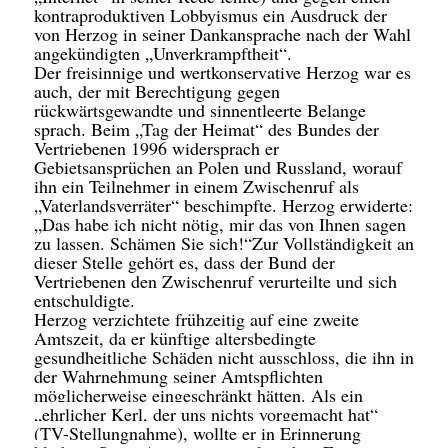
kontraproduktiven Lobbyismus ein Ausdruck der
von Herzog in seiner Dankansprache nach der Wahl
angekündigten „Unverkrampftheit“.
Der freisinnige und wertkonservative Herzog war es
auch, der mit Berechtigung gegen
rückwärtsgewandte und sinnentleerte Belange
sprach. Beim „Tag der Heimat“ des Bundes der
Vertriebenen 1996 widersprach er
Gebietsansprüchen an Polen und Russland, worauf
ihn ein Teilnehmer in einem Zwischenruf als
„Vaterlandsverräter“ beschimpfte. Herzog erwiderte:
„Das habe ich nicht nötig, mir das von Ihnen sagen
zu lassen. Schämen Sie sich!“Zur Vollständigkeit an
dieser Stelle gehört es, dass der Bund der
Vertriebenen den Zwischenruf verurteilte und sich
entschuldigte.
Herzog verzichtete frühzeitig auf eine zweite
Amtszeit, da er künftige altersbedingte
gesundheitliche Schäden nicht ausschloss, die ihn in
der Wahrnehmung seiner Amtspflichten
möglicherweise eingeschränkt hätten.
Als ein
„ehrlicher Kerl, der uns nichts vorgemacht hat“
(TV-Stellungnahme), wollte er in Erinnerung