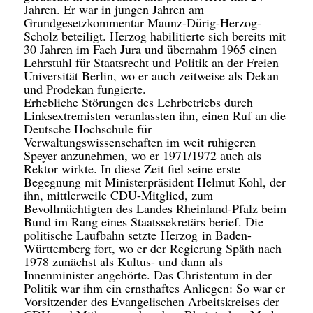
Jahren. Er war in jungen Jahren am
Grundgesetzkommentar Maunz-Dürig-Herzog-
Scholz beteiligt. Herzog habilitierte sich bereits mit
30 Jahren im Fach Jura und übernahm 1965 einen
Lehrstuhl für Staatsrecht und Politik an der Freien
Universität Berlin, wo er auch zeitweise als Dekan
und Prodekan fungierte.
Erhebliche Störungen des Lehrbetriebs durch
Linksextremisten veranlassten ihn, einen Ruf an die
Deutsche Hochschule für
Verwaltungswissenschaften im weit ruhigeren
Speyer anzunehmen, wo er 1971/1972 auch als
Rektor wirkte. In diese Zeit fiel seine erste
Begegnung mit Ministerpräsident Helmut Kohl, der
ihn, mittlerweile CDU-Mitglied, zum
Bevollmächtigten des Landes Rheinland-Pfalz beim
Bund im Rang eines Staatssekretärs berief. Die
politische Laufbahn setzte Herzog in Baden-
Württemberg fort, wo er der Regierung Späth nach
1978 zunächst als Kultus- und dann als
Innenminister angehörte. Das Christentum in der
Politik war ihm ein ernsthaftes Anliegen: So war er
Vorsitzender des Evangelischen Arbeitskreises der