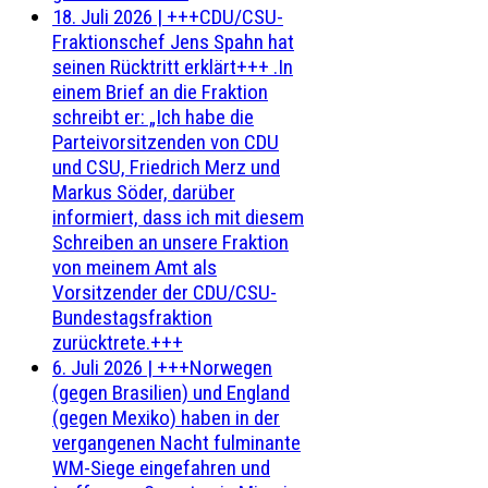
18. Juli 2026
|
+++CDU/CSU-
Fraktionschef Jens Spahn hat
seinen Rücktritt erklärt+++ .In
einem Brief an die Fraktion
schreibt er: „Ich habe die
Parteivorsitzenden von CDU
und CSU, Friedrich Merz und
Markus Söder, darüber
informiert, dass ich mit diesem
Schreiben an unsere Fraktion
von meinem Amt als
Vorsitzender der CDU/CSU-
Bundestagsfraktion
zurücktrete.+++
6. Juli 2026
|
+++Norwegen
(gegen Brasilien) und England
(gegen Mexiko) haben in der
vergangenen Nacht fulminante
WM-Siege eingefahren und