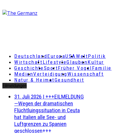
Deutschland
Europa
USA
Welt
Politik
Wirtschaft
Lifestyle
Glauben
Kultur
Geschichte
Sport
Früher Vogel
Familie
Medien
Verteidigung
Wissenschaft
Natur & Heimat
Gesundheit
Eilmeldungen
31. Juli 2026
|
+++EILMELDUNG
—Wegen der dramatischen
Flüchtluingssituation in Ceuta
hat Italien alle See- und
Luftgrenzen zu Spanien
geschlossen+++