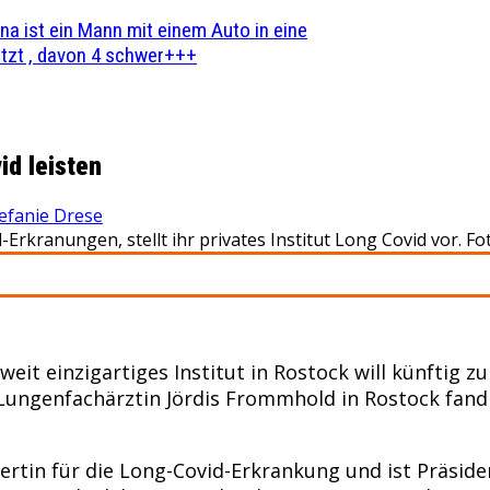
na ist ein Mann mit einem Auto in eine
zt , davon 4 schwer+++
id leisten
efanie Drese
rkranungen, stellt ihr privates Institut Long Covid vor. F
it einzigartiges Institut in Rostock will künftig
er Lungenfachärztin Jördis Frommhold in Rostock f
pertin für die Long-Covid-Erkrankung und ist Präsid