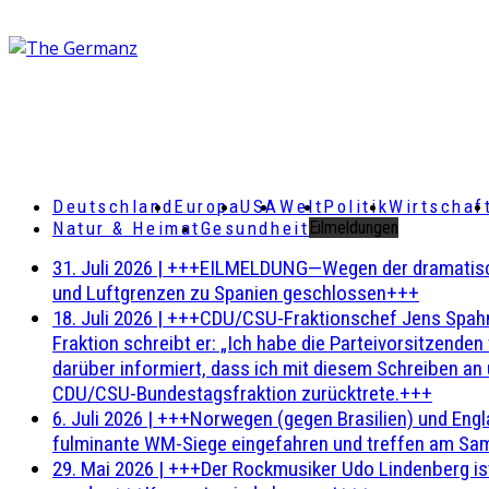
Deutschland
Europa
USA
Welt
Politik
Wirtschaf
Natur & Heimat
Gesundheit
Eilmeldungen
31. Juli 2026
|
+++EILMELDUNG—Wegen der dramatischen 
und Luftgrenzen zu Spanien geschlossen+++
18. Juli 2026
|
+++CDU/CSU-Fraktionschef Jens Spahn ha
Fraktion schreibt er: „Ich habe die Parteivorsitzend
darüber informiert, dass ich mit diesem Schreiben an
CDU/CSU-Bundestagsfraktion zurücktrete.+++
6. Juli 2026
|
+++Norwegen (gegen Brasilien) und Engl
fulminante WM-Siege eingefahren und treffen am Sam
29. Mai 2026
|
+++Der Rockmusiker Udo Lindenberg ist