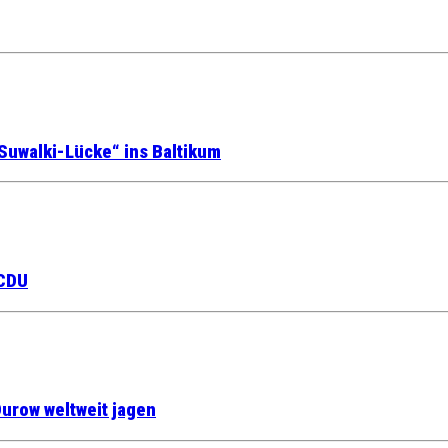
Suwalki-Lücke“ ins Baltikum
 CDU
urow weltweit jagen