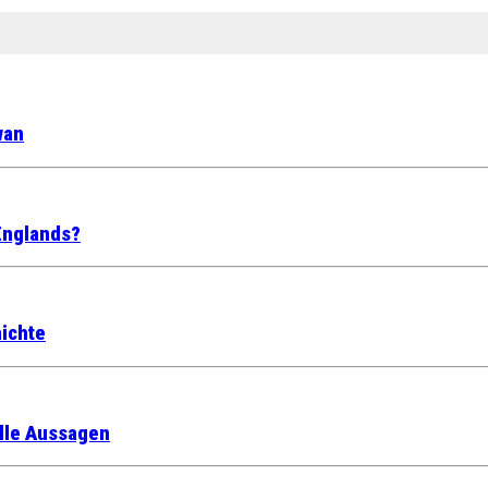
wan
Englands?
ichte
alle Aussagen