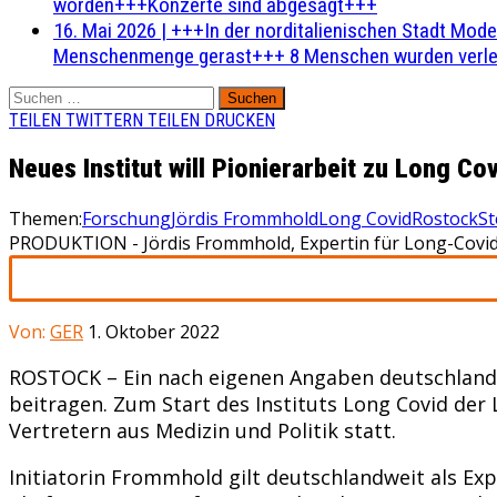
worden+++Konzerte sind abgesagt+++
16. Mai 2026
|
+++In der norditalienischen Stadt Mode
Menschenmenge gerast+++ 8 Menschen wurden verlet
Suchen
nach:
TEILEN
TWITTERN
TEILEN
DRUCKEN
Neues Institut will Pionierarbeit zu Long Cov
Themen:
Forschung
Jördis Frommhold
Long Covid
Rostock
St
PRODUKTION - Jördis Frommhold, Expertin für Long-Covid-E
Von:
GER
1. Oktober 2022
ROSTOCK – Ein nach eigenen Angaben deutschlandwe
beitragen. Zum Start des Instituts Long Covid d
Vertretern aus Medizin und Politik statt.
Initiatorin Frommhold gilt deutschlandweit als Ex