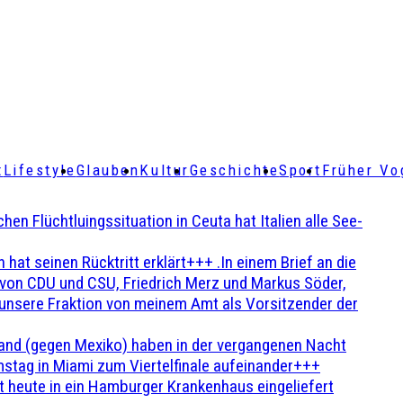
t
Lifestyle
Glauben
Kultur
Geschichte
Sport
Früher Vo
Flüchtluingssituation in Ceuta hat Italien alle See-
t seinen Rücktritt erklärt+++ .In einem Brief an die
en von CDU und CSU, Friedrich Merz und Markus Söder,
 unsere Fraktion von meinem Amt als Vorsitzender der
and (gegen Mexiko) haben in der vergangenen Nacht
stag in Miami zum Viertelfinale aufeinander+++
 heute in ein Hamburger Krankenhaus eingeliefert