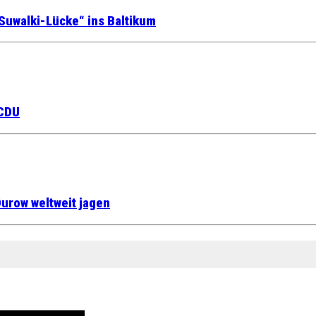
Suwalki-Lücke“ ins Baltikum
 CDU
urow weltweit jagen