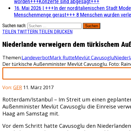
worden+++Konzerte sind abgesagt+++
16. Mai 2026
|
+++In der norditalienischen Stadt Mode
Menschenmenge gerast+++ 8 Menschen wurden verlet
Suchen nach:
TEILEN
TWITTERN
TEILEN
DRUCKEN
Niederlande verweigern dem türkischem Au
Themen:
Landeverbot
Mark Rutte
Mevlüt Cavusoglu
Nieder
Der türkische Außenminister Mevlüt Cavusoglu. Foto: Rain
Von:
GER
11. März 2017
Rotterdam/Istanbul – Im Streit um einen geplante
Außenminister Mevlüt Cavusoglu die Einreise verwe
Haag am Samstag mit.
Vor dem Schritt hatte Cavusoglu den Niederlanden m