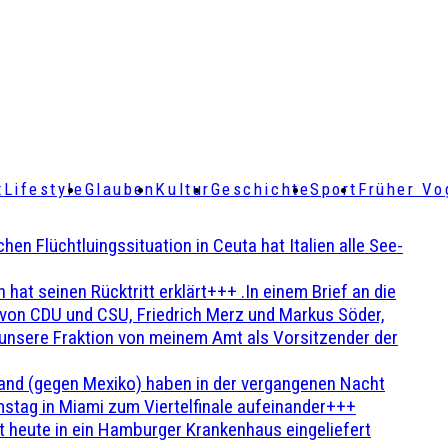
t
Lifestyle
Glauben
Kultur
Geschichte
Sport
Früher Vo
Flüchtluingssituation in Ceuta hat Italien alle See-
t seinen Rücktritt erklärt+++ .In einem Brief an die
en von CDU und CSU, Friedrich Merz und Markus Söder,
 unsere Fraktion von meinem Amt als Vorsitzender der
and (gegen Mexiko) haben in der vergangenen Nacht
stag in Miami zum Viertelfinale aufeinander+++
 heute in ein Hamburger Krankenhaus eingeliefert