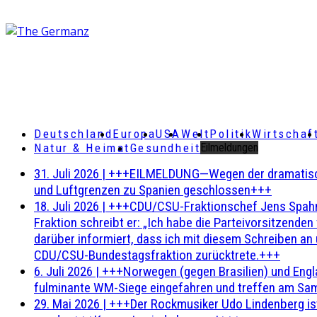
Deutschland
Europa
USA
Welt
Politik
Wirtschaf
Natur & Heimat
Gesundheit
Eilmeldungen
31. Juli 2026
|
+++EILMELDUNG—Wegen der dramatischen 
und Luftgrenzen zu Spanien geschlossen+++
18. Juli 2026
|
+++CDU/CSU-Fraktionschef Jens Spahn ha
Fraktion schreibt er: „Ich habe die Parteivorsitzend
darüber informiert, dass ich mit diesem Schreiben an
CDU/CSU-Bundestagsfraktion zurücktrete.+++
6. Juli 2026
|
+++Norwegen (gegen Brasilien) und Engl
fulminante WM-Siege eingefahren und treffen am Sam
29. Mai 2026
|
+++Der Rockmusiker Udo Lindenberg ist