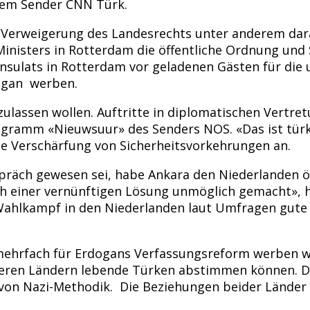
dem Sender CNN Türk.
 Verweigerung des Landesrechts unter anderem dara
inisters in Rotterdam die öffentliche Ordnung und 
sulats in Rotterdam vor geladenen Gästen für die 
dogan werben.
zulassen wollen. Auftritte in diplomatischen Vertr
gramm «Nieuwsuur» des Senders NOS. «Das ist türki
ine Verschärfung von Sicherheitsvorkehrungen an.
äch gewesen sei, habe Ankara den Niederlanden öff
ch einer vernünftigen Lösung unmöglich gemacht», h
 Wahlkampf in den Niederlanden laut Umfragen gute
 mehrfach für Erdogans Verfassungsreform werben w
anderen Ländern lebende Türken abstimmen können.
 von Nazi-Methodik. Die Beziehungen beider Länder 